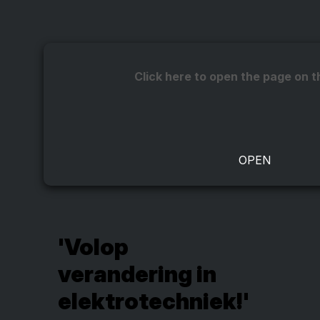
Click here to open the page on t
'Volop
verandering in
elektrotechniek!'