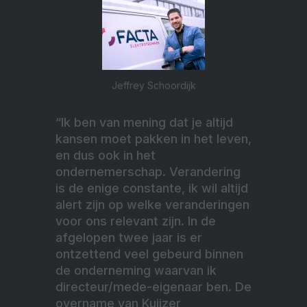
Jeffrey Schoordijk
“Ik ben van mening dat je altijd
kansen moet pakken in het leven,
en dus ook in het
ondernemerschap. Verandering
is de enige constante, ik wil altijd
alert zijn op welke veranderingen
voor ons relevant zijn. In de
afgelopen twee jaar is er
ontzettend veel gebeurd binnen
de onderneming waarvan ik
directeur/mede-eigenaar ben. De
overname van Kuijzer