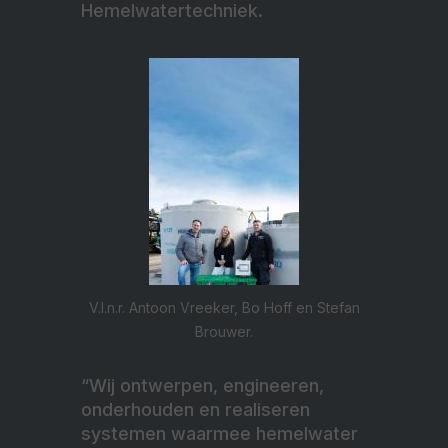
Hemelwatertechniek.
V.l.n.r. Antoon Vreeker, Bo Hoff en Stefan
Brouwer.
“Wij ontwerpen, engineeren,
onderhouden en realiseren
systemen waarmee hemelwater