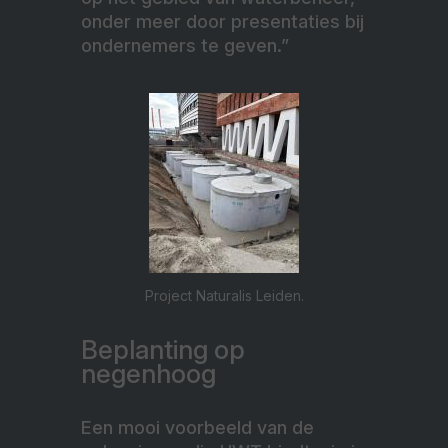
onder meer door presentaties bij
ondernemers te geven.”
Project Naturalis Leiden.
Beplanting op
negenhoog
Een mooi voorbeeld van de