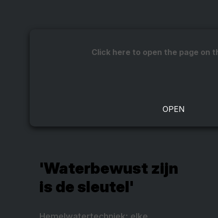
Click here to open the page on t
'Waterbewust zijn
is de sleutel'
Hemelwatertechniek: elke