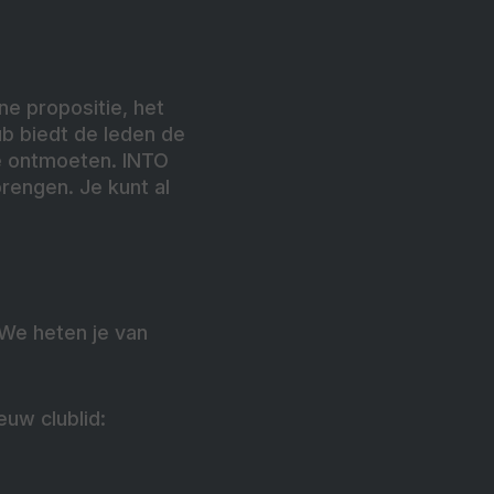
ne propositie, het
b biedt de leden de
e ontmoeten. INTO
brengen. Je kunt al
We heten je van
uw clublid: