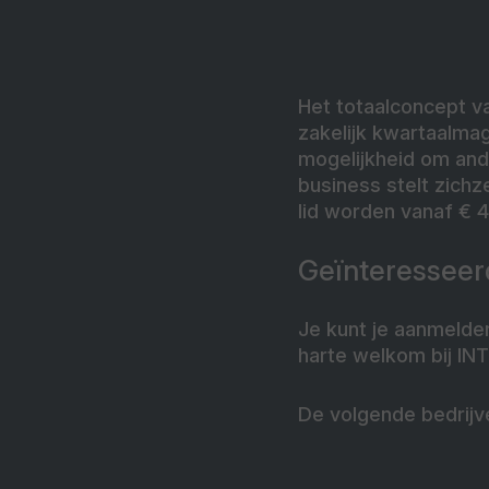
Het totaalconcept va
zakelijk kwartaalma
mogelijkheid om and
business stelt zichz
lid worden vanaf € 4
Geïnteresseer
Je kunt je aanmelde
harte welkom bij IN
De volgende bedrijv