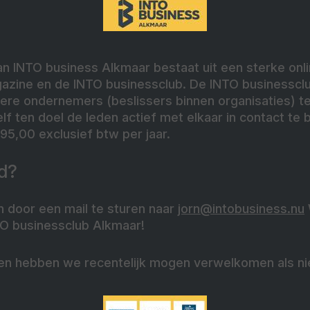
n INTO business Alkmaar bestaat uit een sterke onli
gazine en de INTO businessclub. De INTO businessclu
ere ondernemers (beslissers binnen organisaties) t
elf ten doel de leden actief met elkaar in contact te 
95,00 exclusief btw per jaar.
d?
n door een mail te sturen naar
jorn@intobusiness.nu
TO businessclub Alkmaar!
en hebben we recentelijk mogen verwelkomen als nie