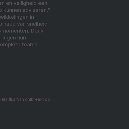
n en veiligheid een
op kunnen adviseren.”
wikkelingen in
binatie van snelheid
piekmomenten. Denk
rlingen hun
 complete teams
kers (Isa Nan ontbreekt op