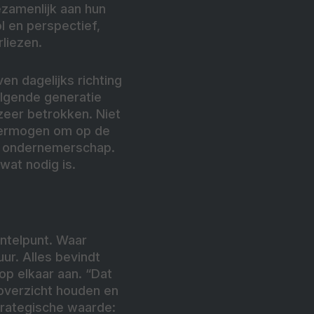
zamenlijk aan hun
l en perspectief,
rliezen.
n dagelijks richting
olgende generatie
 zeer betrokken. Niet
vermogen om op de
or ondernemerschap.
wat nodig is.
ntelpunt. Waar
ur. Alles bevindt
op elkaar aan. “Dat
 overzicht houden en
strategische waarde: