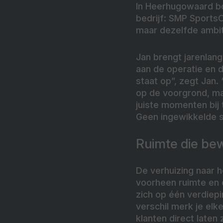
In Heerhugowaard b
bedrijf: SMP Sports
maar dezelfde ambiti
Jan brengt jarenlan
aan de operatie en 
staat op”, zegt Jan. 
op de voorgrond, m
juiste momenten bij
Geen ingewikkelde st
Ruimte die be
De verhuizing naar 
voorheen ruimte en o
zich op één verdiepi
verschil merk je elk
klanten direct laten