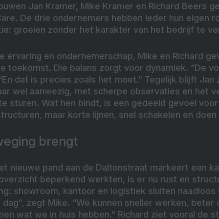
ouwen Jan Kramer, Mike Kramer en Richard Beers ge
Care. De drie ondernemers hebben ieder hun eigen ro
e: groeien zonder het karakter van het bedrijf te ve
ge ervaring en ondernemerschap, Mike en Richard geve
de toekomst. Die balans zorgt voor dynamiek. “De v
“En dat is precies zoals het moet.” Tegelijk blijft Jan
aar wel aanwezig, met scherpe observaties en het 
 te sturen. Wat hen bindt, is een gedeeld gevoel vo
ructuren, maar korte lijnen, snel schakelen en doen 
weging brengt
het nieuwe pand aan de Daltonstraat markeert een ka
verzicht beperkend werkten, is er nu rust en structu
ng: showroom, kantoor en logistiek sluiten naadloos 
e dag”, zegt Mike. “We kunnen sneller werken, beter
 zien wat we in huis hebben.” Richard ziet vooral de 