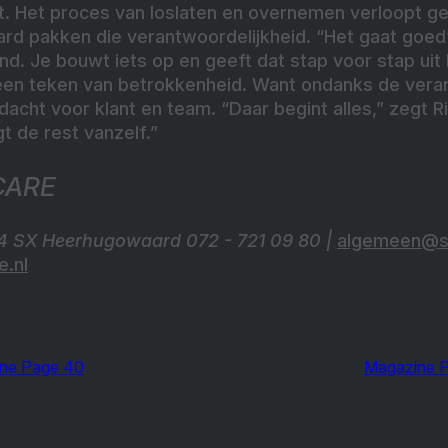
. Het proces van loslaten en overnemen verloopt gel
ard pakken die verantwoordelijkheid. “Het gaat goed
end. Je bouwt iets op en geeft dat stap voor stap uit
 een teken van betrokkenheid. Want ondanks de veran
dacht voor klant en team. “Daar begint alles,” zegt Ri
gt de rest vanzelf.”
CARE
704 SX Heerhugowaard 072 - 721 09 80 |
algemeen@s
.nl
ne Page 40
Magazine 