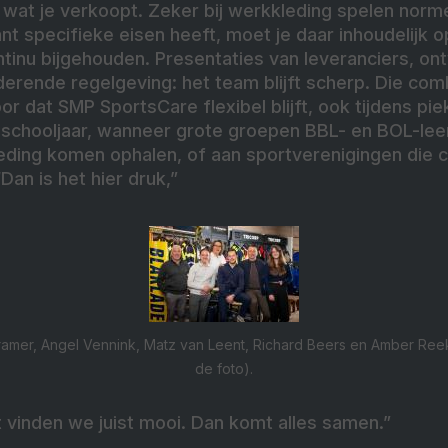
wat je verkoopt. Zeker bij werkkleding spelen norme
lant specifieke eisen heeft, moet je daar inhoudelijk 
tinu bijgehouden. Presentaties van leveranciers, ont
erende regelgeving: het team blijft scherp. Die com
or dat SMP SportsCare flexibel blijft, ook tijdens 
t schooljaar, wanneer grote groepen BBL- en BOL-lee
kleding komen ophalen, of aan sportverenigingen die
an is het hier druk,”
e Kramer, Angel Vennink, Matz van Leent, Richard Beers en Amber Ree
de foto).
 vinden we juist mooi. Dan komt alles samen.”