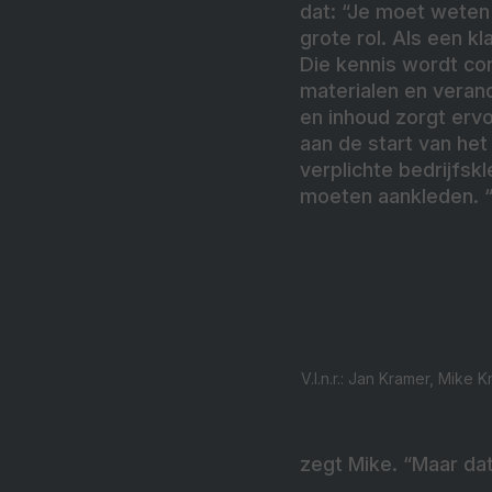
dat: “Je moet weten 
grote rol. Als een k
Die kennis wordt con
materialen en verand
en inhoud zorgt ervo
aan de start van he
verplichte bedrijfs
moeten aankleden. “D
V.l.n.r.: Jan Kramer, Mik
zegt Mike. “Maar dat