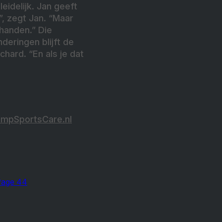
eidelijk. Jan geeft
”, zegt Jan. “Maar
 handen.” Die
deringen blijft de
chard. “En als je dat
mpSportsCare.nl
Page 44