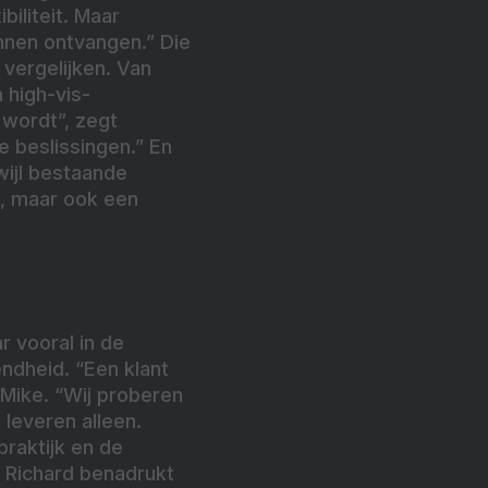
iliteit. Maar
nnen ontvangen.” Die
 vergelijken. Van
 high-vis-
 wordt”, zegt
e beslissingen.” En
wijl bestaande
k, maar ook een
r vooral in de
ndheid. “Een klant
 Mike. “Wij proberen
 leveren alleen.
raktijk en de
. Richard benadrukt