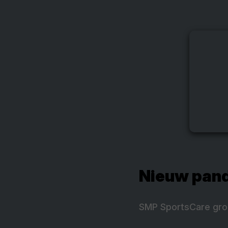
Nieuw pand
SMP SportsCare groe