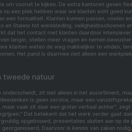
 om vooruit te kijken. De extra kantoren geven flexib
 we nu een plek hebben waar we klanten echt goed ku
n een formaliteit. Klanten kunnen passen, voelen en
o en Stanno tot werkkleding, veiligheidsschoenen en
kt dat het contact met klanten daardoor intensiever
ijven langer, stellen meer vragen en nemen bewuster
uwe klanten weten de weg makkelijker te vinden, ter
komen. Het pand is daarmee niet alleen een werkple
 tweede natuur
nderscheidt, zit niet alleen in het assortiment, maa
Meedenken is geen service, maar een vanzelfspreke
maar vaak zit daar een groter verhaal achter”, zegt
begrijpen.” Dat betekent dat het werk verder gaat dan
gvuldig opgebouwd, presentaties sluiten aan op de p
k georganiseerd. Daarvoor is kennis van zaken nodig