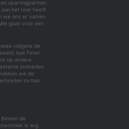
en sparringpartner.
 aan het roer heeft
en we ons er samen
. We gaan voor een
 twee volgens de
beeld, laat Peter
ich op andere
externe invloeden.
, hebben we de
verbreden ze hun
. Binnen de
rotechniek is erg