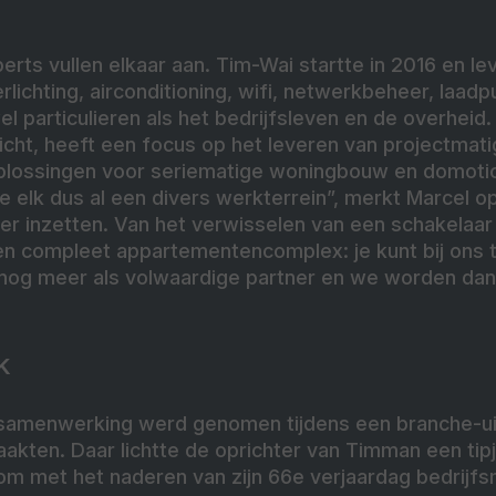
rts vullen elkaar aan. Tim-Wai startte in 2016 en l
rlichting, airconditioning, wifi, netwerkbeheer, laad
wel particulieren als het bedrijfsleven en de overheid
cht, heeft een focus op het leveren van projectmat
oplossingen voor seriematige woningbouw en domoti
elk dus al een divers werkterrein”, merkt Marcel o
r inzetten. Van het verwisselen van een schakelaar 
een compleet appartementencomplex: je kunt bij ons 
 nog meer als volwaardige partner en we worden dan 
k
 samenwerking werd genomen tijdens een branche-ui
aakten. Daar lichtte de oprichter van Timman een tipj
om met het naderen van zijn 66e
verjaardag bedrijfs