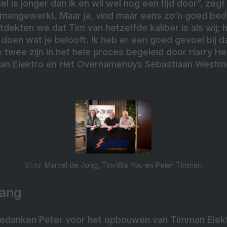
l is jonger dan ik en wil wel nog een tijd door”, zegt
samengewerkt. Maar ja, vind maar eens zo’n goed bedri
dekten we dat Tim van hetzelfde kaliber is als wij; hi
oen wat je belooft. Ik heb er een goed gevoel bij dat
e twee zijn in het hele proces begeleid door Harry 
man Elektro en Het Overnamehuys Sebastiaan Westme
V.l.n.r. Marcel de Jong, Tim-Wai Yau en Peter Timman.
gang
bedanken Peter voor het opbouwen van Timman Elekt