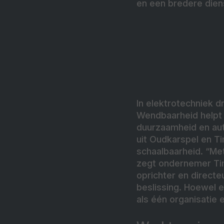
en een bredere diens
In elektrotechniek dr
Wendbaarheid helpt b
duurzaamheid en aut
uit Oudkarspel en Ti
schaalbaarheid. “Me
zegt ondernemer Tim
oprichter en directe
beslissing. Hoewel e
als één organisatie 