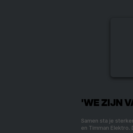
'WE ZIJN 
Samen sta je sterke
en Timman Elektro. 