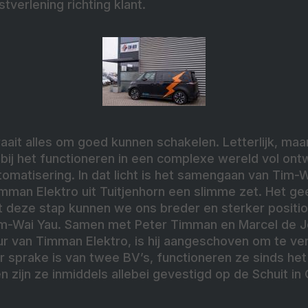
tverlening richting klant.
aait alles om goed kunnen schakelen. Letterlijk, maar 
ij het functioneren in een complexe wereld vol ontw
omatisering. In dat licht is het samengaan van Tim-W
mman Elektro uit Tuitjenhorn een slimme zet. Het ge
t deze stap kunnen we ons breder en sterker positio
-Wai Yau. Samen met Peter Timman en Marcel de Jo
ur van Timman Elektro, is hij aangeschoven om te ve
r sprake is van twee BV’s, functioneren ze sinds het
en zijn ze inmiddels allebei gevestigd op de Schuit in