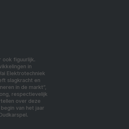
ook figuurlijk.
ikkelingen in
ai Elektrotechniek
eft slagkracht en
neren in de markt”,
ng, respectievelijk
rtellen over deze
 begin van het jaar
 Oudkarspel.