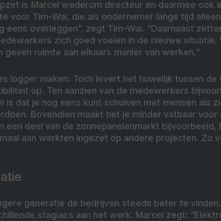
 opzet is Marcel wederom directeur en daarmee ook e
e voor Tim-Wai, die als ondernemer lange tijd alleen
og eens overleggen”, zegt Tim-Wai. “Daarnaast zett
medewerkers zich goed voelen in de nieuwe situatie
 geven ruimte aan elkaars manier van werken.”
ies logger maken. Toch levert het huwelijk tussen de
xibiliteit op. Ten aanzien van de medewerkers bijvoor
l is dat je nog eens kunt schuiven met mensen als z
ordoen. Bovendien maakt het je minder vatbaar voor 
an een deel van de zonnepanelenmarkt bijvoorbeeld
rmaal aan werkten ingezet op andere projecten. Zo 
atie
ngere generatie de bedrijven steeds beter te vinden
chillende stagiairs aan het werk. Marcel zegt: “Elekt