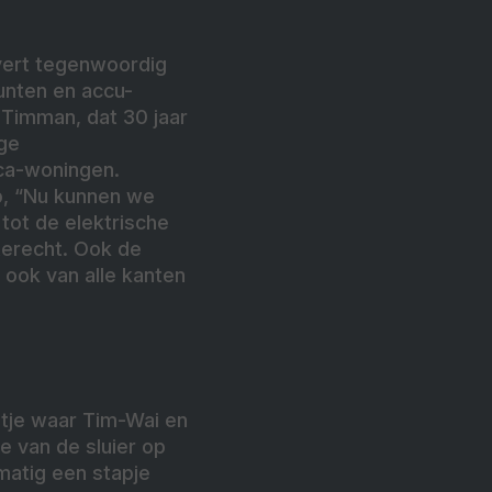
evert tegenwoordig
punten en accu-
. Timman, dat 30 jaar
ige
ca-woningen.
p,
“Nu kunnen we
tot de elektrische
terecht. Ook de
ook van alle kanten
tje waar Tim-Wai en
e van de sluier op
matig een stapje