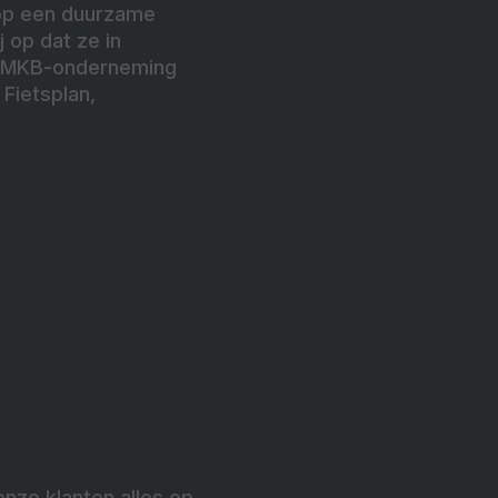
 op een duurzame
 op dat ze in
ls MKB-onderneming
 Fietsplan,
onze klanten alles op