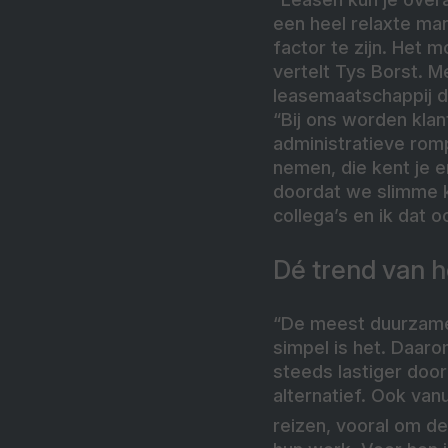
een heel relaxte man
factor te zijn. Het m
vertelt Tys Borst. M
leasemaatschappij d
“Bij ons worden kla
administratieve romp
nemen, die kent je 
doordat we slimme k
collega’s en ik dat 
Dé trend van 
“De meest duurzame 
simpel is het. Daarom
steeds lastiger door
alternatief. Ook va
reizen, vooral om d