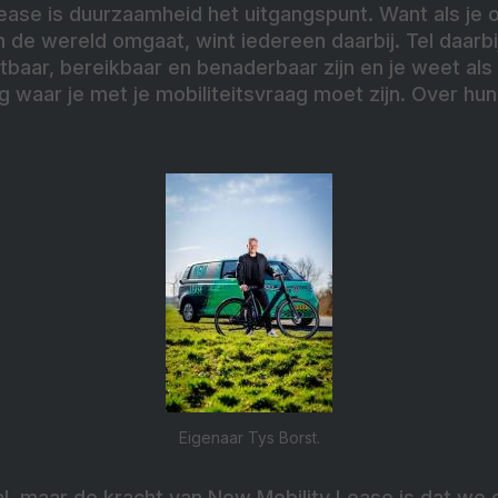
ease is duurzaamheid het uitgangspunt. Want als je
 de wereld omgaat, wint iedereen daarbij. Tel daarbij
baar, bereikbaar en benaderbaar zijn en je weet a
ng waar je met je mobiliteitsvraag moet zijn. Over hun
Eigenaar Tys Borst.
l, maar de kracht van New Mobility Lease is dat we 