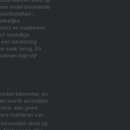
k een ondersteunende
nactiviteiten”,
ankelijke
ntact en maatwerk.
 of onnodige
 een beslissing
we vaak terug. En
nnen mijn vijf
reden kilometer, zo
eden wordt autorijden
trisch, een goed
mere manieren van
bovendien dicht bij