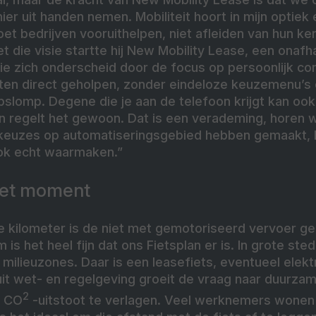
ier uit handen nemen. Mobiliteit hoort in mijn optie
oet bedrijven vooruithelpen, niet afleiden van hun ker
et die visie startte hij New Mobility Lease, een onafh
ie zich onderscheid door de focus op persoonlijk co
nten direct geholpen, zonder eindeloze keuzemenu’s
slomp. Degene die je aan de telefoon krijgt kan ook
en regelt het gewoon. Dat is een verademing, horen 
euzes op automatiseringsgebied hebben gemaakt, ku
ook echt waarmaken.”
het moment
kilometer is de niet met gemotoriseerd vervoer ge
 is het heel fijn dat ons Fietsplan er is. In grote st
 milieuzones. Daar is een
leasefiets, eventueel elek
nuit wet- en regelgeving groeit de vraag naar duurza
2
e CO
-uitstoot te verlagen. Veel werknemers wonen 