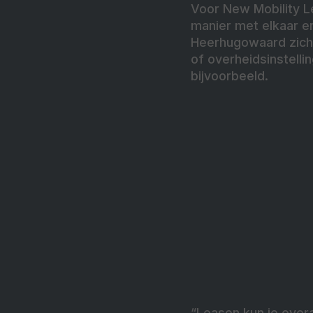
Voor New Mobility L
manier met elkaar en
Heerhugowaard zicht
of overheidsinstelli
bijvoorbeeld.
“Leasen kun je overa