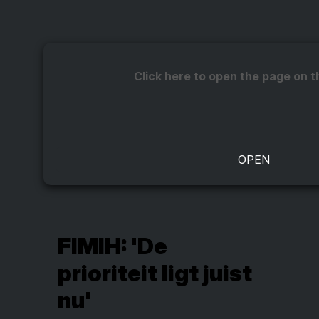
Click here to open the page on t
FIMIH: 'De
prioriteit ligt juist
nu'