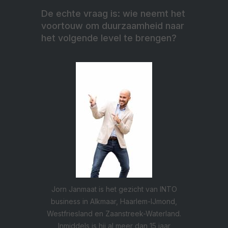
De echte vraag is: wie neemt het
voortouw om duurzaamheid naar
het volgende level te brengen?
Jorn Janmaat is het gezicht van INTO
business in Alkmaar, Haarlem-IJmond,
Westfriesland en Zaanstreek-Waterland.
Inmiddels is hij al meer dan 15 jaar