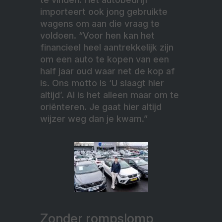
importeert ook jong gebruikte
wagens om aan die vraag te
voldoen. “Voor hen kan het
financieel heel aantrekkelijk zijn
om een auto te kopen van een
half jaar oud waar net de kop af
is. Ons motto is ‘U slaagt hier
altijd’. Al is het alleen maar om te
oriënteren. Je gaat hier altijd
wijzer weg dan je kwam.”
Zonder rompslomp