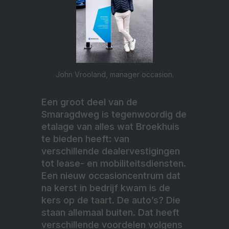
John Vrooland, manager occasion.
Een groot deel van de
Smaragdweg is tegenwoordig de
etalage van alles wat Broekhuis
te bieden heeft: van
verschillende dealervestigingen
tot lease- en mobiliteitsdiensten.
Een nieuw occasioncentrum dat
na kerst in bedrijf kwam is de
kers op de taart. De auto’s? Die
staan allemaal buiten. Dat heeft
verschillende voordelen volgens