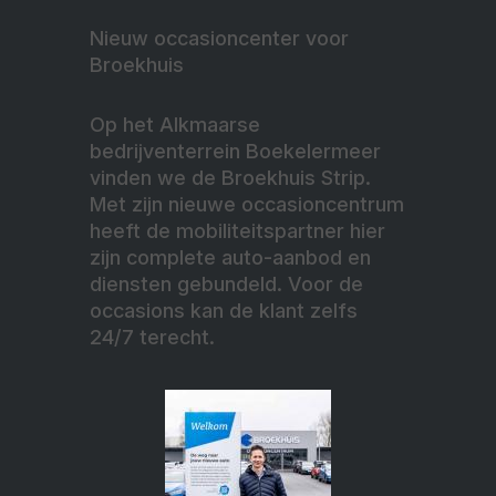
Nieuw occasioncenter voor
Broekhuis
Op het Alkmaarse
bedrijventerrein Boekelermeer
vinden we de Broekhuis Strip.
Met zijn nieuwe occasioncentrum
heeft de mobiliteitspartner hier
zijn complete auto-aanbod en
diensten gebundeld. Voor de
occasions kan de klant zelfs
24/7 terecht.