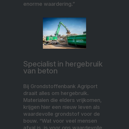
enorme waardering.”
Specialist in hergebruik
van beton
Bij Grondstoffenbank Agriport
draait alles om hergebruik.
Materialen die elders vrijkomen,
krijgen hier een nieuw leven als
waardevolle grondstof
voor de
bouw. “Wat voor veel mensen
afval is, is voor ons waardevolle