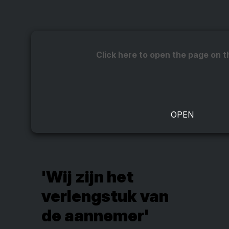
Click here to open the page on t
'Wij zijn het
verlengstuk van
de aannemer'