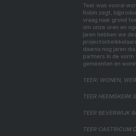
Teer was vooral won
Robin zegt, bijprodu
vraag naar grond to
om onze oren en oge
jaren hebben we dez
projectontwikkelaa
daarna nog jaren duu
partners in de vorm
gemeenten en wonin
TEER: WONEN, WER
TEER HEEMSKERK Bur
TEER BEVERWIJK Bre
TEER CASTRICUM Dor