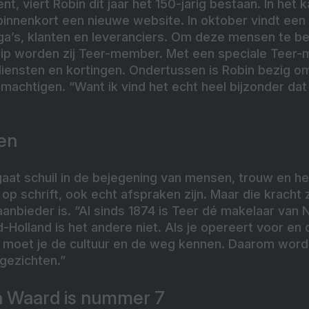
t, viert Robin dit jaar het 150-jarig bestaan. In het
 binnenkort een nieuwe website. In oktober vindt een 
lega’s, klanten en leveranciers. Om deze mensen te 
ip worden zij Teer-member. Met een speciale Teer-mun
 diensten en kortingen. Ondertussen is Robin bezig o
machtigen. “Want ik vind het echt heel bijzonder dat 
en
aat schuil in de bejegening van mensen, trouw en het
p schrift, ook echt afspraken zijn. Maar die kracht zi
aanbieder is. “Al sinds 1874 is Teer dé makelaar van
-Holland is het andere niet. Als je opereert voor en
 moet je de cultuur en de weg kennen. Daarom wor
gezichten.”
en Waard is nummer 7