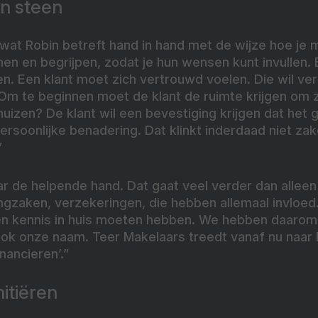
en steen
at Robin betreft hand in hand met de wijze hoe je 
nen en begrijpen, zodat je hun wensen kunt invullen. 
n. Een klant moet zich vertrouwd voelen. Die wil ver
Om te beginnen moet de klant de ruimte krijgen om zi
uizen? De klant wil een bevestiging krijgen dat het g
rsoonlijke benadering. Dat klinkt inderdaad niet zakel
”
ar de helpende hand. Dat gaat veel verder dan allee
ngzaken, verzekeringen, die hebben allemaal invloed
kken kennis in huis moeten hebben. We hebben daarom
ok onze naam. Teer Makelaars treedt vanaf nu naar b
nancieren’.”
itiëren