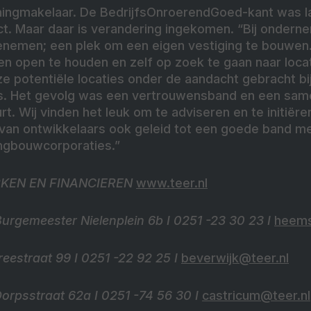
ingmakelaar. De BedrijfsOnroerendGoed-kant was lan
ct. Maar daar is verandering ingekomen. “Bij ondern
enemen; een plek om een eigen vestiging te bouwen.
n open te houden en zelf op zoek te gaan naar locat
e potentiële locaties onder de aandacht gebracht bi
rs. Het gevolg was een vertrouwensband en een sam
rt. Wij vinden het leuk om te adviseren en te initiëre
 van ontwikkelaars ook geleid tot een goede band me
gbouwcorporaties.”
KEN EN FINANCIEREN
www.teer.nl
gemeester Nielenplein 6b I 0251 -23 30 23 I
heems
estraat 99 I 0251 -22 92 25 I
beverwijk@teer.nl
psstraat 62a I 0251 -74 56 30 I
castricum@teer.nl