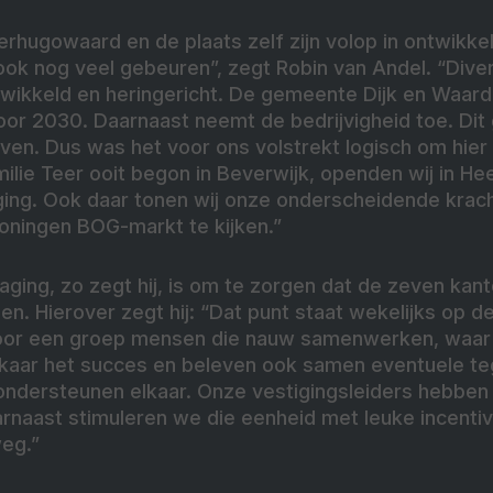
hugowaard en de plaats zelf zijn volop in ontwikkelin
ook nog veel gebeuren”, zegt Robin van Andel. “Dive
ikkeld en heringericht. De gemeente Dijk en Waard
r 2030. Daarnaast neemt de bedrijvigheid toe. Dit
jven. Dus was het voor ons volstrekt logisch om hier
ilie Teer ooit begon in Beverwijk, openden wij in H
ing. Ook daar tonen wij onze onderscheidende krac
woningen BOG-markt te kijken.”
aging, zo zegt hij, is om te zorgen dat de zeven ka
en. Hierover zegt hij: “Dat punt staat wekelijks op d
oor een groep mensen die nauw samenwerken, waar 
kaar het succes en beleven ook samen eventuele te
ondersteunen elkaar. Onze vestigingsleiders hebben 
arnaast stimuleren we die eenheid met leuke incentiv
eg.”