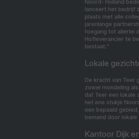
Noord- Holland bedien
lanceert het bedrijf
plaats met alle col
jarenlange partnersh
toegang tot allerlei
Hofleverancier te be
bestaat.”
Lokale gezicht
De kracht van Teer g
zowel mondeling als o
dat Teer een lokale 
het ene stukje Noord
een bepaald gebied,
bemand door lokale 
Kantoor Dijk 