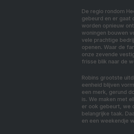
De regio rondom Heer
gebeurd en er gaat 
worden opnieuw ontw
woningen bouwen voo
vele prachtige bedri
openen. Waar de fam
onze zevende vestig
frisse blik naar de 
Robins grootste uitd
eenheid blijven vorm
een merk, gerund d
is. We maken met el
er ook gebeurt, we 
belangrijke taak. Da
en een weekendje w