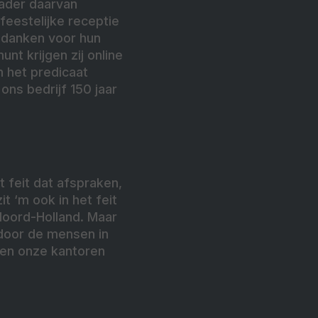
 kader daarvan
feestelijke receptie
bedanken voor hun
t krijgen zij online
m het predicaat
ons bedrijf 150 jaar
 feit dat afspraken,
t ‘m ook in het feit
 Noord-Holland. Maar
 door de mensen in
den onze kantoren