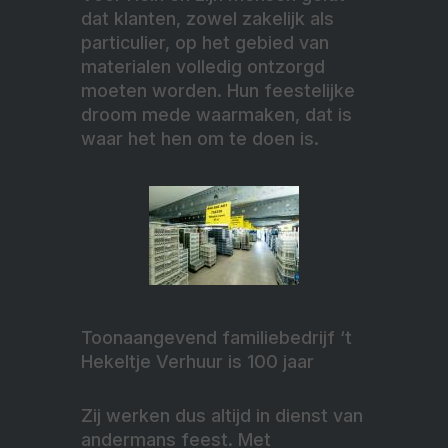
dat klanten, zowel zakelijk als
particulier, op het gebied van
materialen volledig ontzorgd
moeten worden. Hun feestelijke
droom mede waarmaken, dat is
waar het hen om te doen is.
Toonaangevend familiebedrijf ‘t
Hekeltje Verhuur is 100 jaar
Zij werken dus altijd in dienst van
andermans feest. Met