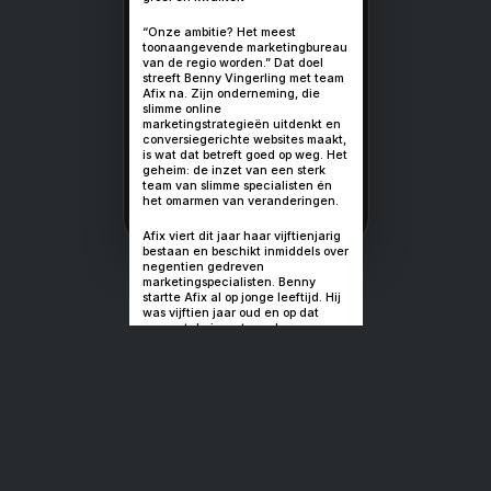
Het meest
toonaangeve
marketingbur
van de regio
FD en Google bekronen Af
groei en kwaliteit
“Onze ambitie? Het mees
toonaangevende marketi
van de regio worden.” Dat
streeft Benny Vingerling
Afix na. Zijn onderneming