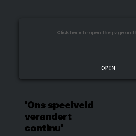
Click here to open the page on t
'Ons speelveld
verandert
continu'