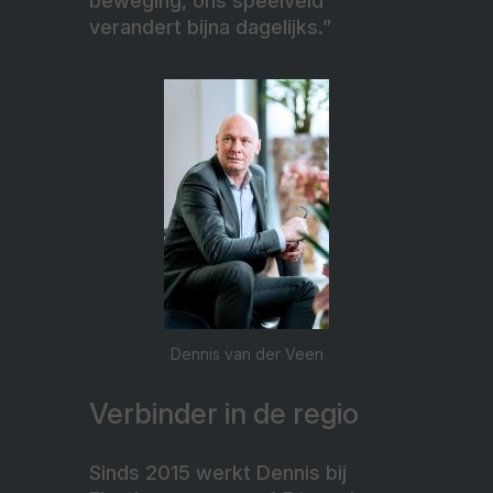
beweging, ons speelveld
verandert bijna dagelijks.”
Dennis van der Veen
Verbinder in de regio
Sinds 2015 werkt Dennis bij