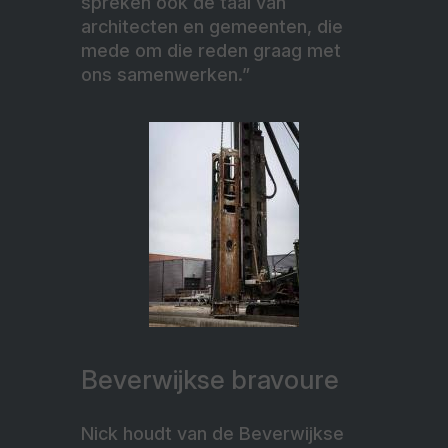
spreken ook de taal van
architecten en gemeenten, die
mede om die reden graag met
ons samenwerken.”
Beverwijkse bravoure
Nick houdt van de Beverwijkse