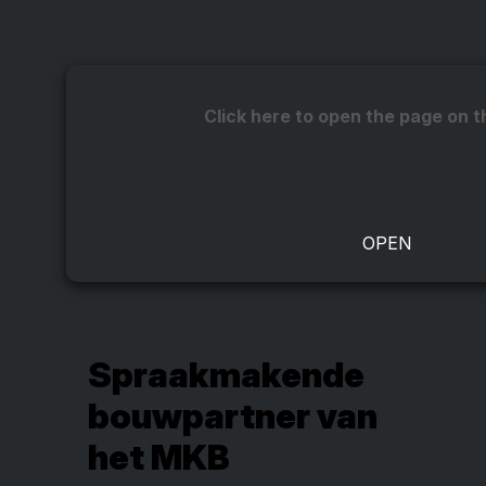
Click here to open the page on t
Spraakmakende
bouwpartner van
het MKB