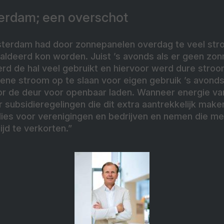
erdam; een overschot
sterdam had door zonnepanelen overdag te veel str
esaldeerd kon worden. Juist ’s avonds als er geen zo
rd de hal veel gebruikt en hiervoor werd dure stro
oene stroom op te slaan voor eigen gebruik ’s avond
or de deur voor openbaar laden. Wanneer energie v
r subsidieregelingen die dit extra aantrekkelijk make
dies voor verenigingen en bedrijven en nemen die m
jd te verkorten.”