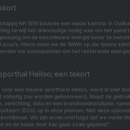
ekort
happij NH 1816 bouwde een nieuw kantoor in Oudkar
uiting terwijl het drievoudige nodig was om het pand 
plossing om de beschikbare energie beter te benutt
l accu’s. Hierin slaan we de 1MWh op die tijdens ka
lleerden we zonnepanelen om het resterende energiet
porthal Heiloo; een tekort
 voor een nieuwe sporthal in Heiloo, werd al snel duid
 volledig zou worden gehonoreerd. Naast de gebruikel
, verlichting, data en een brandmeldinstallatie, na
 Systeem (EOS) op in onze plannen. Met deze oplossin
eschikbaar. We zijn ervan overtuigd dat we mede hi
n en de bouw door kan gaan zoals gepland.”