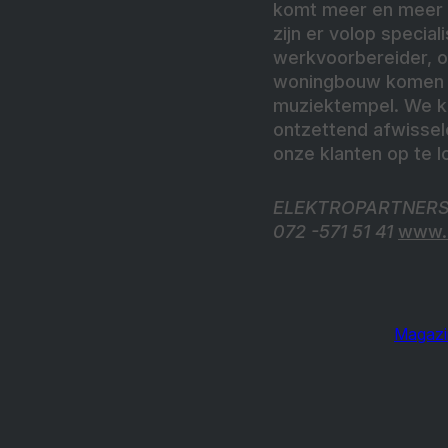
komt meer en meer w
zijn er volop specia
werkvoorbereider, of
woningbouw komen we
muziektempel. We kri
ontzettend afwissel
onze klanten op te l
ELEKTROPARTNERS 
072 -571 51 41
www.e
Magazi