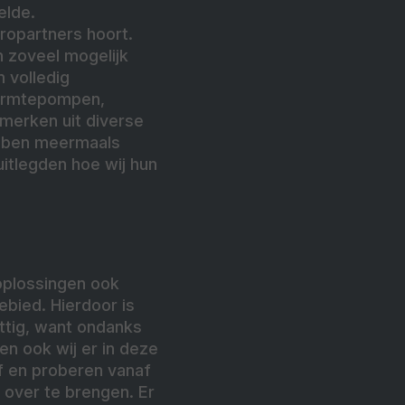
elde.
tropartners hoort.
 zoveel mogelijk
 volledig
warmtepompen,
smerken uit diverse
bben meermaals
itlegden hoe wij hun
-oplossingen ook
bied. Hierdoor is
ttig, want ondanks
n ook wij er in deze
jf en proberen vanaf
 over te brengen. Er