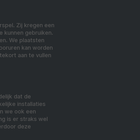
spel. Zij kregen een
te kunnen gebruiken.
en. We plaatsten
ntooruren kan worden
ekort aan te vullen
elijk dat de
ijke installaties
men we ook een
g is er straks wel
erdoor deze