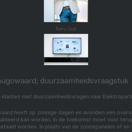
Barry Gaal
rhugowaard; duurzaamheidsvraagstuk
klanten met duurzaamheidsvragen naar Elektropartne
waard heeft op zonnige dagen en avonden een overs
esaldeerd kan worden. In de toekomst moet voor teru
 betaald worden. In plaats van de zonnepanelen af en t