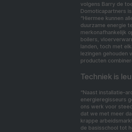
volgens Barry de to
Domoticapartners is 
“Hiermee kunnen al
duurzame energie te 
merkonafhankelijk 
boilers, vloerverwa
landen, toch met e
lezingen gehouden v
producten combiner
Techniek is le
“Naast installatie-a
energieregisseurs g
ons werk voor steed
dat we met meer dan
krappe arbeidsmarkt
de basisschool tot 