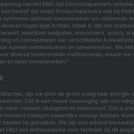
epassing van het EMS dat Domoticapartners ontwikk
een bedrijf dat naast Protectiepartners ook bij Elek
le systemen optimaal samenwerken om voldoende en
leveren tegen lage kosten. Uniek is dat het systeem
opereert, waardoor laadpalen, omvormers, accu’s, 
rming en zonnepanelen van verschillende A-kwaliteit
lkaar kunnen communiceren en samenwerken. We he
oor diverse toeleverende multinationals, waarin we u
en en laten samenwerken.”
uk
rchitecten, zijn we door de grote vraag naar energie
eworden. Dat is een mooie toevoeging aan ons vakge
s meer mensen uitdagend en interessant. Dat is pre
 honderd collega’s nauwelijks verloop hebben, kunne
 handen bij gebruiken. We zijn een erkend leerbedri
het HBO ons enthousiasme voor techniek op de jeugd