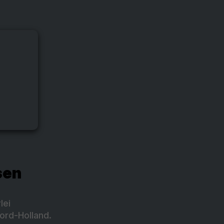
sen
lei
oord-Holland.