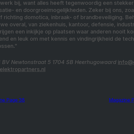
erk bij, want alles heeft tegenwoordig een stekker
lisatie- en doorgroeimogelijkheden. Zeker bij ons, z
 richting domotica, inbraak- of brandbeveiliging. Beh
 overal, van ziekenhuis, kantoor, defensie, industri
jgen een inkijkje op plaatsen waar anderen nooit ko
end en leuk om met kennis en vindingrijkheid de tec
ossen.”
BV Newtonstraat 5 1704 SB Heerhugowaard
info@e
lektropartners.nl
ne Page 38
Magazine 