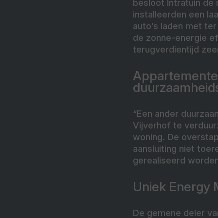
besloot Intratuin de
installeerden een l
auto’s laden met te
de zonne-energie ef
terugverdientijd zee
Appartementen
duurzaamheid
“Een ander duurzaa
Vijverhof te verdu
woning. De overstap 
aansluiting niet to
gerealiseerd worden
Uniek Energy
De gemene deler van