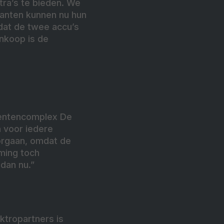
tra’s te bieden. We
lanten kunnen nu hun
dat de twee accu’s
nkoop is de
mentencomplex De
 voor iedere
oorgaan, omdat de
ming toch
dan nu.”
ktropartners is