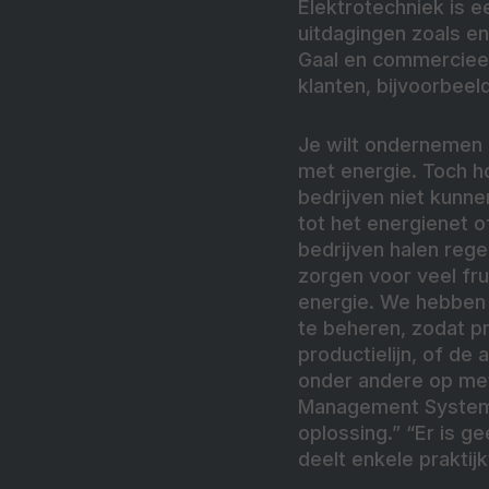
Elektrotechniek is 
uitdagingen zoals e
Gaal en commercieel
klanten, bijvoorbeel
Je wilt ondernemen 
met energie. Toch 
bedrijven niet kunn
tot het energienet 
bedrijven halen reg
zorgen voor veel fr
energie. We hebben 
te beheren, zodat pr
productielijn, of de
onder andere op me
Management System 
oplossing.” “Er is g
deelt enkele praktij