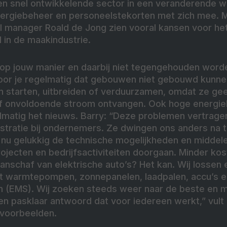
een snel ontwikkelende sector in een veranderende we
nergiebeheer en personeelstekorten met zich mee. M
 manager Roald de Jong zien vooral kansen voor het 
d in de maakindustrie.
op jouw manier en daarbij niet tegengehouden wor
hoor je regelmatig dat gebouwen niet gebouwd kunn
en starten, uitbreiden of verduurzamen, omdat ze g
of onvoldoende stroom ontvangen. Ook hoge energi
elmatig het nieuws. Barry: “Deze problemen vertrag
ustratie bij ondernemers. Ze dwingen ons anders na 
nu gelukkig de technische mogelijkheden en middel
ojecten en bedrijfsactiviteiten doorgaan. Minder kos
 aanschaf van elektrische auto’s? Het kan. Wij losse
t warmtepompen, zonnepanelen, laadpalen, accu’s e
(EMS). Wij zoeken steeds weer naar de beste en me
een pasklaar antwoord dat voor iedereen werkt,” vult 
kvoorbeelden.