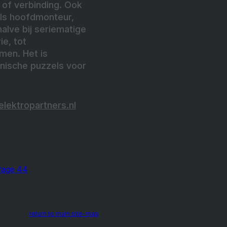
 of verbinding. Ook
oals hoofdmonteur,
alve bij seriematige
e, tot
men. Het is
hnische puzzels voor
lektropartners.nl
Page 44
return to main site-map