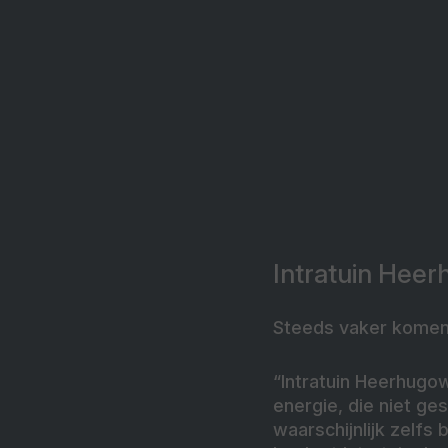
Intratuin Hee
Steeds vaker komen 
“Intratuin Heerhugo
energie, die niet g
waarschijnlijk zelfs