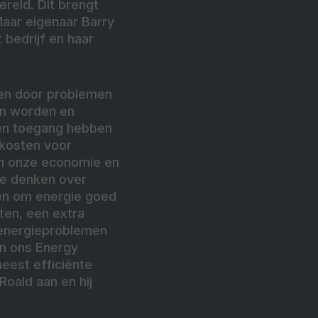
reld. Dit brengt
aar eigenaar Barry
bedrijf en haar
den door problemen
en worden en
een toegang hebben
ekosten voor
en onze economie en
te denken over
en om energie goed
ten, een extra
n energieproblemen
n ons Energy
est efficiënte
Roald aan en hij