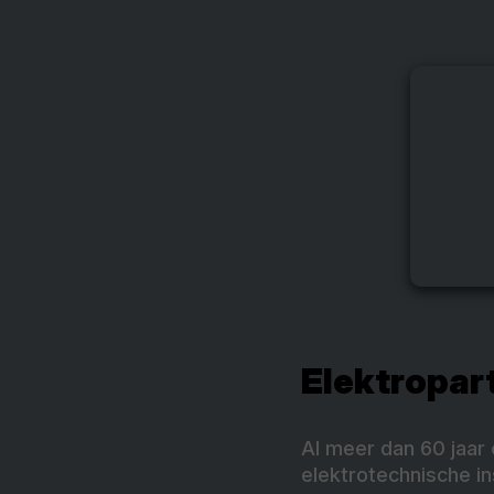
Elektropar
Al meer dan 60 jaar 
elektrotechnische ins