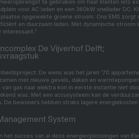
 meeropbrengst te gebruiken om haar klanten iets ex
aadplein voor AC laden en een 360kW snellader DC. K
r plaatse opgewekte groene stroom. Ons EMS zorgt 
ficiënt en duurzaam laden. Met dynamische stroom i
r interessant.”
complex De Vijverhof Delft;
svraagstuk
mheidsproject: De wens was het jaren ‘70 apparte
urzamen met nieuwe gevels, daken en warmtepompen
van gas naar elektra kon in eerste instantie niet d
ereikend was. Met een accusysteem kan de verduurza
. De bewoners hebben straks lagere energiekosten 
 Management System
 het succes van al deze energieoplossingen van Ele