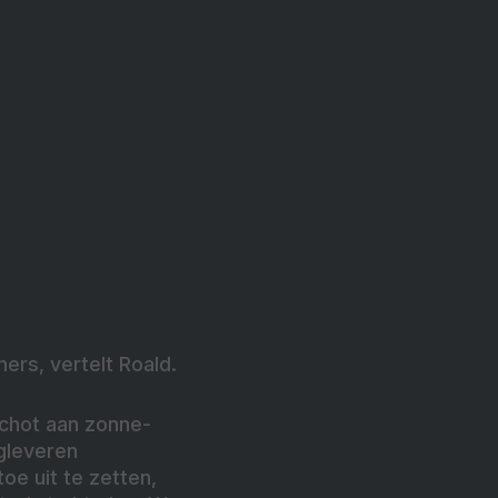
rs, vertelt Roald.
chot aan zonne-
gleveren
oe uit te zetten,