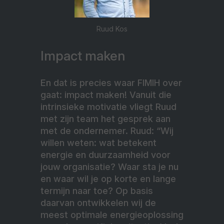
Ruud Kos
Impact maken
En dat is precies waar FIMIH over
gaat: impact maken! Vanuit die
intrinsieke motivatie vliegt Ruud
met zijn team het gesprek aan
met de ondernemer. Ruud: “Wij
willen weten: wat betekent
energie en duurzaamheid voor
jouw organisatie? Waar sta je nu
en waar wil je op korte en lange
termijn naar toe? Op basis
daarvan ontwikkelen wij de
meest optimale energieoplossing