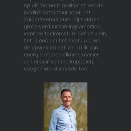
op dit moment realiseren we de
laadinfrastructuur voor het
Zuiderzeemuseum. Zij hebben
grote verduurzamingsambities
voor de toekomst. Groot of klein,
het is ons om het even. Als we
de opwek en het verbruik van
energie op een slimme manier
aan elkaar kunnen koppelen,
voegen we al waarde toe.”