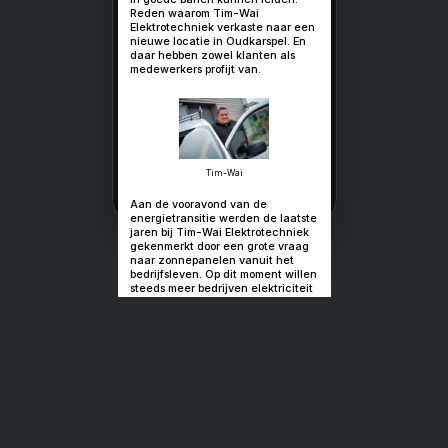
'Van deurbel t
accu-installat
Ruimte voor groei voor Ti
Elektrotechniek
Groei is goed, maar je mo
in goede banen kunnen le
Reden waarom Tim-Wai
Elektrotechniek verkaste
nieuwe locatie in Oudkars
daar hebben zowel klante
medewerkers profijt van.