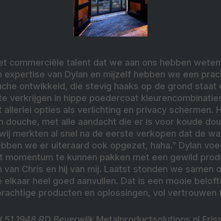
et commerciële talent dat we aan ons hebben weten 
n expertise van Dylan en mijzelf hebben we een prac
che ontwikkeld, die stevig haaks op de grond staat
s te verkrijgen in hippe poedercoat kleurencombinaties
 allerlei opties als verlichting en privacy schermen. He
’n douche, met alle aandacht die er is voor koude d
wij merkten al snel na de eerste verkopen dat de 
hebben we er uiteraard ook opgezet, haha.” Dylan voeg
 momentum te kunnen pakken met een gewild produc
n van Chris en hij van mij. Laatst stonden we samen 
 elkaar heel goed aanvullen. Dat is een mooie belof
prachtige producten en oplossingen, vol vertrouwen
 51 1948 RD Beverwijk
Metalproductsolutions.nl
Fris