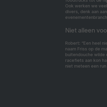
foodtrucks tot de hi
Ook werken we veel 
divers, denk aan aa
evenementenbranche
Niet alleen vo
Robert: “Een heel n
naam Friss op de ma
buitendouche wilde d
racefiets aan kon h
niet meteen een run 