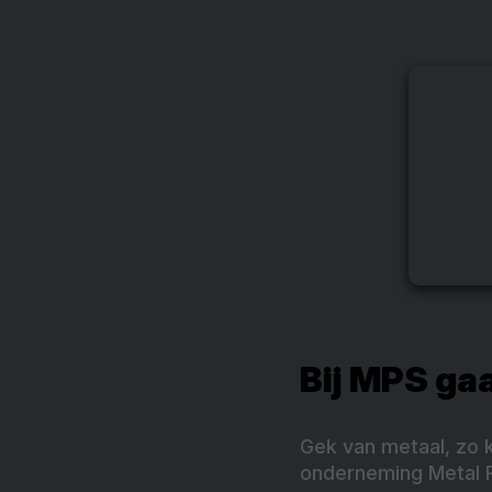
Bij MPS ga
Gek van metaal, zo 
onderneming Metal Pr