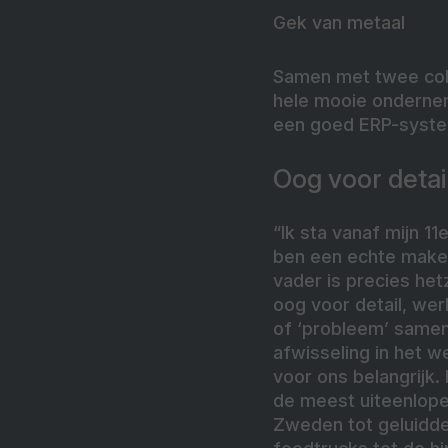
Gek van metaal
Samen met twee coll
hele mooie ondernem
een goed ERP-systee
Oog voor detai
“Ik sta vanaf mijn 11
ben een echte maker 
vader is precies he
oog voor detail, we
of ‘probleem’ samen
afwisseling in het 
voor ons belangrijk
de meest uiteenlope
Zweden tot geluidd