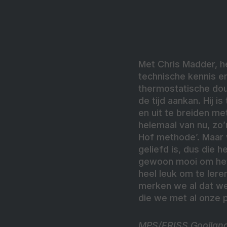
Met Chris Madder, h
technische kennis e
thermostatische dou
de tijd aankan. Hij i
en uit te breiden met
helemaal van nu, zo
Hof methode’. Maar 
geliefd is, dus die 
gewoon mooi om het
heel leuk om te lere
merken we al dat we
die we met al onze 
MPS/FRISS Gooiland