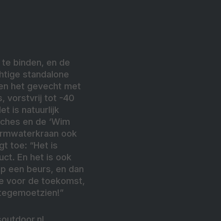
te binden, en de
htige standalone
 en het gevecht met
, vorstvrij tot -40
t is natuurlijk
ouches en de ‘Wim
warmwaterkraan ook
t toe: “Het is
t. En het is ook
op een beurs, en dan
te voor de toekomst,
 tegemoetzien!”
soutdoor.nl