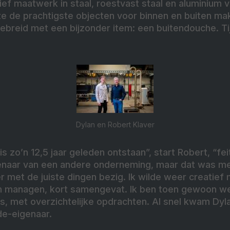
ief maatwerk in staal, roestvast staal en aluminium 
e de prachtigste objecten voor binnen en buiten mak
gebreid met een bijzonder item: een buitendouche. T
Dylan en Robert Klaver
 zo’n 12,5 jaar geleden ontstaan”, start Robert, “feit
enaar van een andere onderneming, maar dat was me
r met de juiste dingen bezig. Ik wilde weer creatief 
n managen, kort samengevat. Ik ben toen gewoon wee
s, met overzichtelijke opdrachten. Al snel kwam Dyl
de-eigenaar.