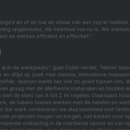
ega’s en af en toe de inhuur van een zzp’er hebben
ing opgebouwd, die helemaal van nu is. We werken
m en werken efficiënt en effectief.”
l
e al in de werkplaats”, gaat Dylan verder, “lekker lasse
en altijd op zoek naar nieuwe, innovatieve toepassi
tzelfde, daarom werkt het ook zo goed tussen ons. 
rken graag met de allerbeste materialen en houden e
 met de klant van A tot Z te regelen. Daarnaast ho
werk, de balans tussen werken met de handen en wer
. In dat werk combineren we duurzaamheid met tech
nde projecten mogen verzorgen, van kasten voor op
empende omkasting in de maritieme sector en van 