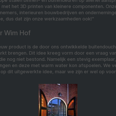
ppe stalen binnen- en buitendeuren op allerlei aansp
met het 3D printen van kleinere componenten. Onze 
nnemers, interieuren bouwbedrijven en onderneminge
, dus dat zijn onze werkzaamheden ook!”
or Wim Hof
ieuw product is de door ons ontwikkelde buitendouch
rkt brengen. Dit idee kreeg vorm door een vraag van
ie nog niet bestond. Namelijk een stevig exemplaar, 
angen en deze met warm water kon afspoelen. We ve
op dit uitgewerkte idee, maar we zijn er wel op voo