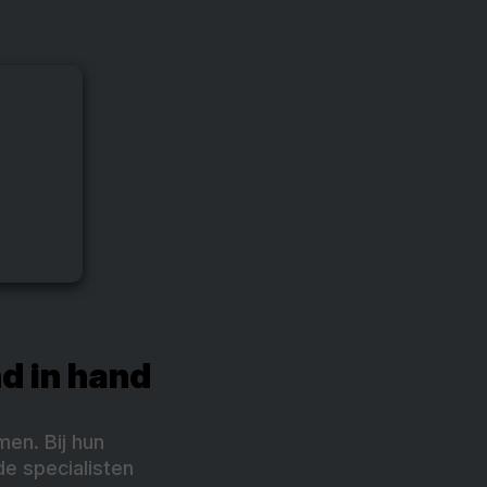
d in hand
en. Bij hun
de specialisten