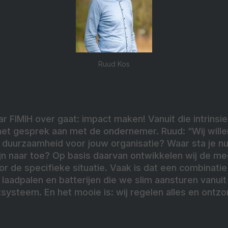
Ruud Kos
ar FIMIH over gaat: impact maken! Vanuit die intrinsie
het gesprek aan met de ondernemer. Ruud: “Wij will
 duurzaamheid voor jouw organisatie? Waar sta je nu 
ijn naar toe? Op basis daarvan ontwikkelen wij de me
r de specifieke situatie. Vaak is dat een combinati
laadpalen en batterijen die we slim aansturen vanuit
steem. En het mooie is: wij regelen alles en ontzo