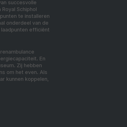
van succesvolle
n Royal Schiphol
unten te installeren
aal onderdeel van de
laadpunten efficiënt
Dierenambulance
ergiecapaciteit. En
useum. Zij hebben
ons om het even. Als
aar kunnen koppelen,