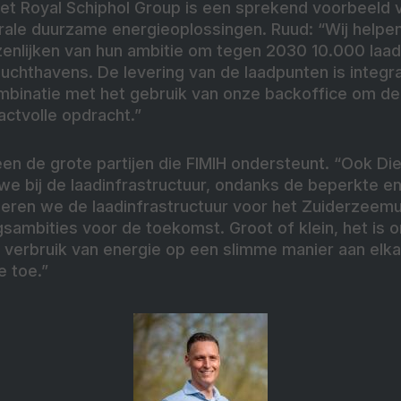
 Royal Schiphol Group is een sprekend voorbeeld 
grale duurzame energieoplossingen. Ruud: “Wij helpe
zenlijken van hun ambitie om tegen 2030 10.000 laadp
luchthavens. De levering van de laadpunten is integr
binatie met het gebruik van onze backoffice om de 
actvolle opdracht.”
lleen de grote partijen die FIMIH ondersteunt. “Ook 
e bij de laadinfrastructuur, ondanks de beperkte en
seren we de laadinfrastructuur voor het Zuiderzeem
sambities voor de toekomst. Groot of klein, het is 
verbruik van energie op een slimme manier aan elk
 toe.”