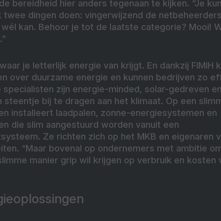
de bereidheid hier anders tegenaan te kijken. “Je kun
rk twee dingen doen: vingerwijzend de netbeheerder
él kan. Behoor je tot de laatste categorie? Mooi! W
.”
 waar je letterlijk energie van krijgt. En dankzij FIM
n over duurzame energie en kunnen bedrijven zo eff
 specialisten zijn energie-minded, solar-gedreven en 
steentje bij te dragen aan het klimaat. Op een slimm
 en installeert laadpalen, zonne-energiesystemen en
en die slim aangestuurd worden vanuit een
ysteem. Ze richten zich op het MKB en eigenaren 
teiten. “Maar bovenal op ondernemers met ambitie 
limme manier grip wil krijgen op verbruik en kosten 
gieoplossingen