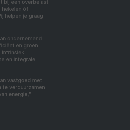
t bij een overbelast
s hekelen óf
ij helpen je graag
IH kan ondernemend
iciënt en groen
intrinsiek
e en integrale
van vastgoed met
om te verduurzamen
van energie,”