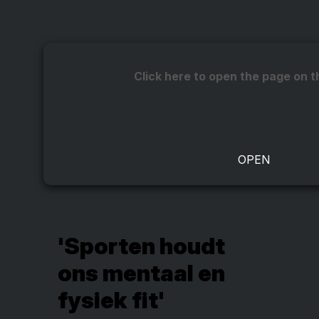
Click here to open the page on t
'Sporten houdt
ons mentaal en
fysiek fit'