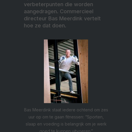
verbeterpunten die worden
aangedragen. Commercieel
directeur Bas Meerdink vertelt
hoe ze dat doen.
Bas Meerdink staat iedere ochtend om zes
uur op om te gaan fitnessen: “Sporten,
slaap en voeding is belangrijk om je werk
goed te kunnen uitvoeren.”