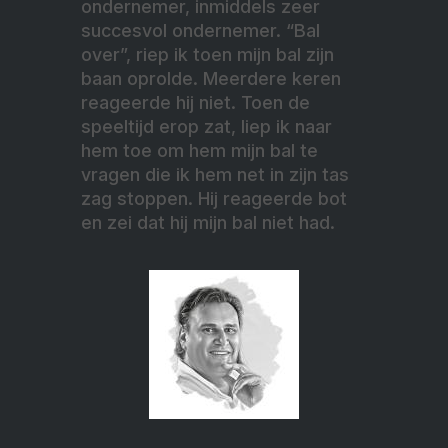
ondernemer, inmiddels zeer
succesvol ondernemer. “Bal
over”, riep ik toen mijn bal zijn
baan oprolde. Meerdere keren
reageerde hij niet. Toen de
speeltijd erop zat, liep ik naar
hem toe om hem mijn bal te
vragen die ik hem net in zijn tas
zag stoppen. Hij reageerde bot
en zei dat hij mijn bal niet had.