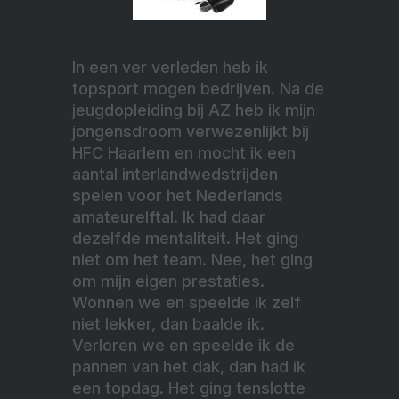
In een ver verleden heb ik
topsport mogen bedrijven. Na de
jeugdopleiding bij AZ heb ik mijn
jongensdroom verwezenlijkt bij
HFC Haarlem en mocht ik een
aantal interlandwedstrijden
spelen voor het Nederlands
amateurelftal. Ik had daar
dezelfde mentaliteit. Het ging
niet om het team. Nee, het ging
om mijn eigen prestaties.
Wonnen we en speelde ik zelf
niet lekker, dan baalde ik.
Verloren we en speelde ik de
pannen van het dak, dan had ik
een topdag. Het ging tenslotte