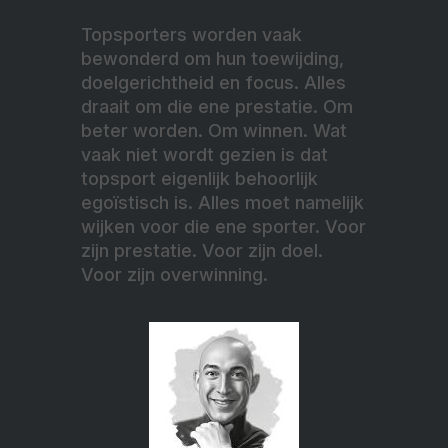
Topsporters worden vaak
bewonderd om hun toewijding,
doelgerichtheid en focus. Alles
draait om die ene prestatie. Om
beter worden. Om winnen. Wat
vaak niet wordt gezien is dat
topsport eigenlijk behoorlijk
egoïstisch is. Alles moet namelijk
wijken voor die ene sporter. Voor
zijn prestatie. Voor zijn doel.
Voor zijn overwinning.