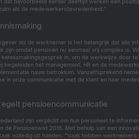
 dat bijvoorbeeld eerder deeltijd werken een positie
rzuim als de medewerkerstevredenheid.”
ennismaking
ever als de werknemer is het belangrijk dat alle in
k zijn omdat pensioen nu eenmaal vrij complex is. W
d kennismakingsgesprek in, om de werkwijze door te
ij begeleiden het management, HR en de medewerker
mplementatie nauw betrokken. Vanzelfsprekend neme
e in onze communicatie met de klant en haar medew
 regelt pensioencommunicatie
ederland zijn verplicht om hun personeel te informe
 in de Pensioenwet 2015. Met behulp van een innovat
taak volledig uit handen. “Vaak hebben werknemers