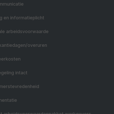
mmunicatie
g en informatieplicht
ale arbeidsvoorwaarde
akantiedagen/overuren
eerkosten
geling intact
merstevredenheid
mentatie
jkt arbeidsvoorwaardenpakket werkgevers