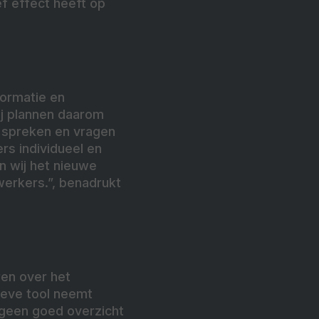
f effect heeft op
formatie en
ij plannen daarom
 spreken en vragen
s individueel en
n wij het nieuwe
erkers.”, benadrukt
ren over het
ieve tool neemt
 geen goed overzicht