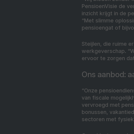
PensioenVisie de ve
inzicht krijgt in de
“Met slimme oplossi
pensioengat of bijv
Steijlen, die ruime 
werkgeverschap. “W
ervoor te zorgen da
Ons aanbod: a
“Onze pensioendiens
van fiscale mogelij
vervroegd met pensi
bonussen, vakantiedag
sectoren met fysiek