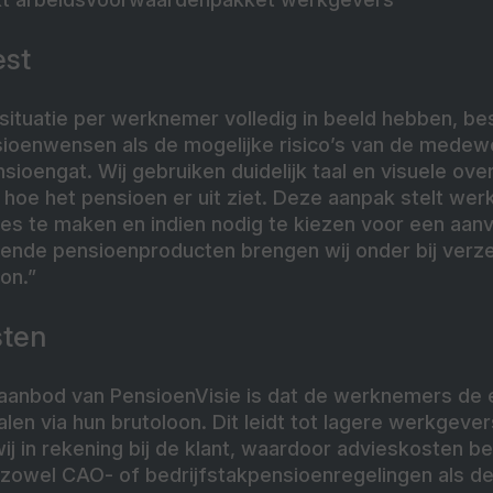
est
situatie per werknemer volledig in beeld hebben, b
sioenwensen als de mogelijke risico’s van de medew
sioengat. Wij gebruiken duidelijk taal en visuele ove
 hoe het pensioen er uit ziet. Deze aanpak stelt we
s te maken en indien nodig te kiezen voor een aanvu
lende pensioenproducten brengen wij onder bij verz
on.”
sten
 aanbod van PensioenVisie is dat de werknemers de 
en via hun brutoloon. Dit leidt tot lagere werkgeve
j in rekening bij de klant, waardoor advieskosten be
t zowel CAO- of bedrijfstakpensioenregelingen als d