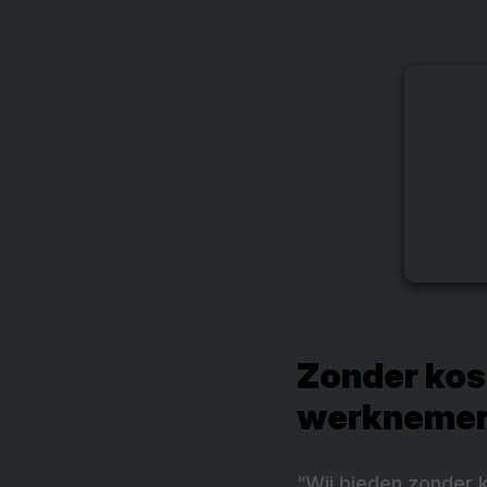
Zonder kos
werkneme
“Wij bieden zonder 