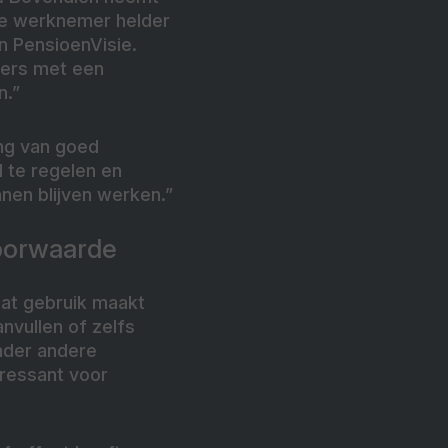
ke werknemer helder
an PensioenVisie.
mers met een
n.”
ang van goed
 te regelen en
nen blijven werken.”
voorwaarde
at gebruik maakt
nvullen of zelfs
nder andere
teressant voor