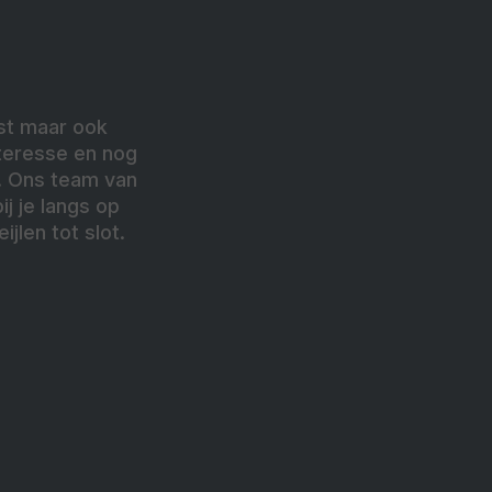
st maar ook
nteresse en nog
k. Ons team van
j je langs op
jlen tot slot.