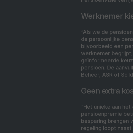
Werknemer ki
“Als we de pensioen
de persoonlijke pen
bijvoorbeeld een pen
werknemer begrijpt,
geïnformeerde keuze
pensioen. De aanvul
Beheer, ASR of Scild
Geen extra ko
“Het unieke aan het
pensioenpremie betal
besparing brengen wi
regeling loopt naas