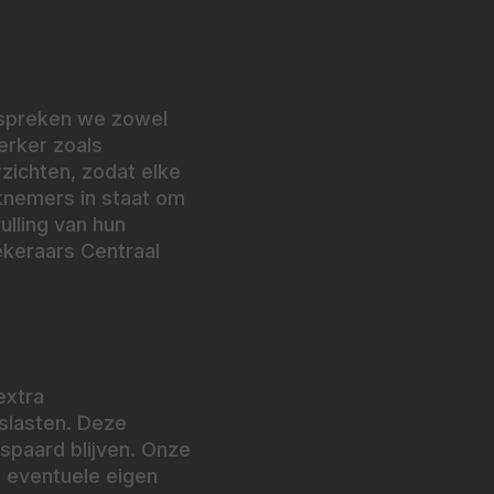
espreken we zowel
erker zoals
rzichten, zodat elke
rknemers in staat om
lling van hun
ekeraars Centraal
extra
rslasten. Deze
spaard blijven. Onze
e eventuele eigen