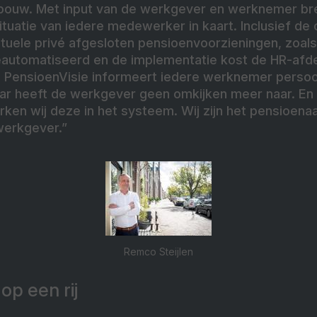
bouw. Met input van de werkgever en werknemer bre
uatie van iedere medewerker in kaart. Inclusief de 
uele privé afgesloten pensioenvoorzieningen, zoals 
geautomatiseerd en de implementatie kost de HR-afde
d. PensioenVisie informeert iedere werknemer persoo
ar heeft de werkgever geen omkijken meer naar. En zi
rken wij deze in het systeem. Wij zijn het pensioen
erkgever.”
Remco Steijlen
op een rij