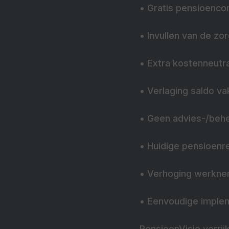
•
Gratis pensioenco
•
Invullen van de zor
•
Extra kostenneutr
•
Verlaging saldo v
•
Geen advies-/beh
•
Huidige pensioenre
•
Verhoging werkne
•
Eenvoudige imple
PensioenVisie verri