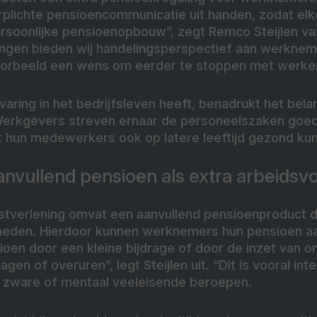
rplichte pensioencommunicatie uit handen, zodat el
 persoonlijke pensioenopbouw”, zegt Remco Steijlen v
ngen bieden wij handelingsperspectief aan werkne
oorbeeld een wens om eerder te stoppen met werke
ervaring in het bedrijfsleven heeft, benadrukt het bel
erkgevers streven ernaar de personeelszaken goed
t hun medewerkers ook op latere leeftijd gezond kun
anvullend pensioen als extra arbeids
tverlening omvat een aanvullend pensioenproduct d
kheden. Hierdoor kunnen werknemers hun pensioen aa
oen door een kleine bijdrage of door de inzet van o
en of overuren”, legt Steijlen uit. “Dit is vooral in
 zware of mentaal veeleisende beroepen.