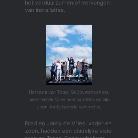
het verduurzamen of vervangen
van installaties.
Het team van Totaal Gebouwenbeheer,
met Fred de Vries helemaal links en zijn
zoon Jordy tweede van rechts.
Fred en Jordy de Vries, vader en
zoon, hadden een duidelijke visie