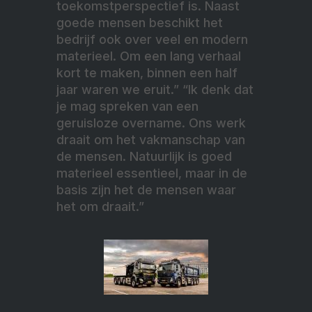
toekomstperspectief is. Naast
goede mensen beschikt het
bedrijf ook over veel en modern
materieel. Om een lang verhaal
kort te maken, binnen een half
jaar waren we eruit.” “Ik denk dat
je mag spreken van een
geruisloze overname. Ons werk
draait om het vakmanschap van
de mensen. Natuurlijk is goed
materieel essentieel, maar in de
basis zijn het de mensen waar
het om draait.”