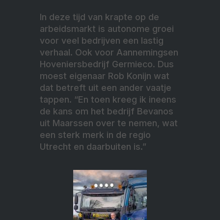
In deze tijd van krapte op de
arbeidsmarkt is autonome groei
voor veel bedrijven een lastig
verhaal. Ook voor Aannemingsen
Hoveniersbedrijf Germieco. Dus
moest eigenaar Rob Konijn wat
dat betreft uit een ander vaatje
tappen. “En toen kreeg ik ineens
de kans om het bedrijf Bevanos
uit Maarssen over te nemen, wat
een sterk merk in de regio
Utrecht en daarbuiten is.”