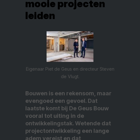
mooie projecten
leiden
Eigenaar Piet de Geus en directeur Steven
de Vlugt.
Bouwen is een rekensom, maar
evengoed een gevoel. Dat
laatste komt bij De Geus Bouw
vooral tot uiting in de
ontwikkelingstak. Wetende dat
projectontwikkeling een lange
adem vereist en dat