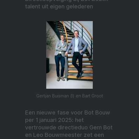
talent uit eigen gelederen
Gertjan Buisman (l) en Bart Groot
Een nieuwe fase voor Bot Bouw
per 1 januari 2025: het
vertrouwde directieduo Gem Bot
en Leo Bouwmeester zet een