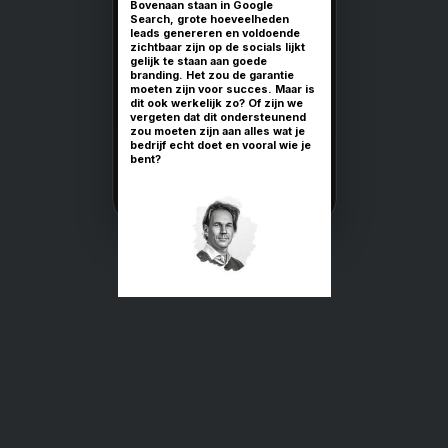
Merk het vers
Column Rudy Schi
In de wereld van de mark
er een eindeloze hoevee
advies over wat je moet
jezelf te onderscheiden.
Bovenaan staan in Googl
Search, grote hoeveelh
leads genereren en vol
zichtbaar zijn op de social
gelijk te staan aan goede
branding. Het zou de gar
moeten zijn voor succes.