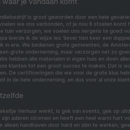
n waar je vandaan komt
iliebedrijf is groot geworden door een hele gevarie
 voelen we ons verbonden, of je nou 6 stoelen komt h
 de tuin verzorgen, we voelen ons nergens te goed vo
 opa leerde ik de wijze les ‘liever tien keer een dupp
d ik in ere. We bedienen grote gemeenten, de Amst
 een grote onderneming, maar verzorgen net zo goe
We hebben alle materialen in eigen huis en doen all
e klanten tot een groot succes te maken. Dat is wa
en. De certificeringen die we voor de grote klus he
eit in de hele onderneming, en dus voor al onze kla
tzelfde
 Hekeltje Verhuur werkt, is gek van events, gek op uit
r zijn aderen stromen en heeft een heel warm hart v
e alleen handhaven door hard en slim te werken, gee