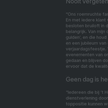
Nooit vergete
“Ons roemruchte fam
En met iedere klant
besloten bruiloft in
belangrijk. Van mijn
gulden’, en die hou
en een jubileum van
verjaardagsfeestje. 
evenementen van onz
gedaan en blijven do
ervoor dat de kwalit
Geen dag is he
“Iedereen die bij ’t
dienstverlening doo
toppositie kunnen w