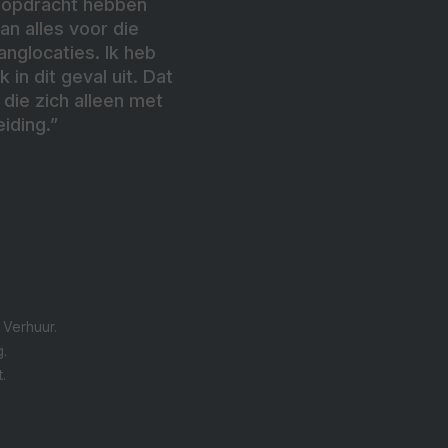
e opdracht hebben
an alles voor die
anglocaties. Ik heb
 in dit geval uit. Dat
die zich alleen met
iding.”
 Verhuur.
.
.