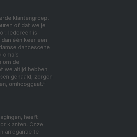
erde klantengroep.
uren of dat we je
or. Iedereen is
ie dan één keer een
erdamse dancescene
d oma’s
es om de
t we altijd hebben
bben gehaald, zorgen
nten, omhooggaat.”
dagingen, heeft
oor klanten. Onze
n arrogantie te