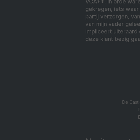
VCA**, in orde ware
gekregen, iets waar 
partij verzorgen, va
van mijn vader geleer
impliceert uiteraard
deze klant bezig gaa
De Castl