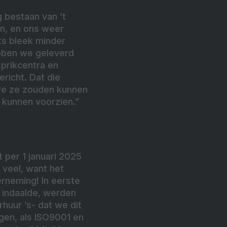
g bestaan van ’t
en, en ons weer
ts bleek minder
ebben we geleverd
prikcentra en
icht. Dat die
 we ze zouden kunnen
 kunnen voorzien.”
t per 1 januari 2025
 veel, want het
rneming! In eerste
l indaalde, werden
huur ’s- dat we dit
gen, als ISO9001 en