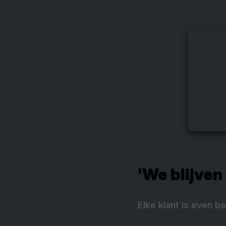
'We blijven
Elke klant is even be