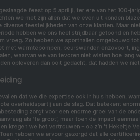
eslaagde feest op 5 april jl, ter ere van het 100-jari
chten we met zijn allen dat we even uit konden blaz
 diverse feestelijkheden van onze klanten. Maar nie
eriode hebben we ons heel strijdbaar getoond en h
 om vroeg. Zo hebben we sporthallen omgebouwd tot 
et met warmtepompen, beurswanden enzovoort, inger
rialen, waarvan we van tevoren niet wisten hoe lang
den opleveren dan ooit gedacht, dat hadden we niet
eiding
gevallen dat we die expertise ook in huis hebben, wan
ote overheidspartij aan de slag. Dat betekent enorm
besteding zorgt voor een enorme groei van de onde
aanvraag als ‘te groot’, maar toen de impact eenmaa
en kregen we het vertrouwen – op z’n ’t Hekeltje Ver
Toen hebben we ervoor gezorgd dat alle certificerin