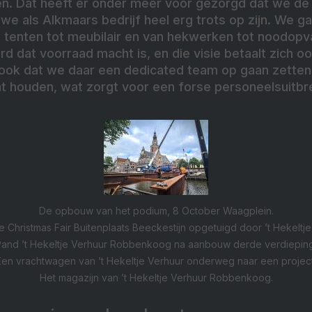
n. Dat heeft er onder meer voor gezorgd dat we d
we als Alkmaars bedrijf heel erg trots op zijn. We ga
n tenten tot meubilair en van hekwerken tot noodopv
d dat voorraad macht is, en die visie betaalt zich ook
 ook dat we daar een dedicated team op gaan zetten 
t houden, wat zorgt voor een forse personeelsuitbre
De opbouw van het podium, 8 October Waagplein.
e Christmas Fair Buitenplaats Beeckestijn opgetuigd door ’t Hekeltje
Pand ’t Hekeltje Verhuur Robbenkoog na aanbouw derde verdieping
Een vrachtwagen van ’t Hekeltje Verhuur onderweg naar een project
Het magazijn van ’t Hekeltje Verhuur Robbenkoog.