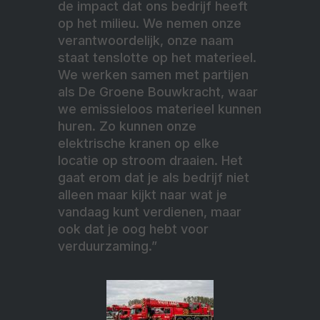
de impact dat ons bedrijf heeft
op het milieu. We nemen onze
verantwoordelijk, onze naam
staat tenslotte op het materieel.
We werken samen met partijen
als De Groene Bouwkracht, waar
we emissieloos materieel kunnen
huren. Zo kunnen onze
elektrische kranen op elke
locatie op stroom draaien. Het
gaat erom dat je als bedrijf niet
alleen maar kijkt naar wat je
vandaag kunt verdienen, maar
ook dat je oog hebt voor
verduurzaming.”