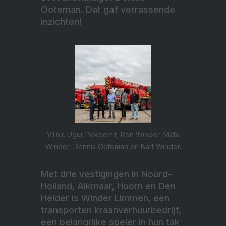
Ooteman. Dat gaf verrassende
inzichten!
V.l.n.r. Ugur Pekdemir, Ron Winder, Mats
Winder, Dennis Ooteman en Bart Winder.
Met drie vestigingen in Noord-
Holland, Alkmaar, Hoorn en Den
Helder is Winder Limmen, een
transporten kraanverhuurbedrijf,
een belangrijke speler in hun tak