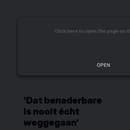
Click here to open the page on t
'Dat benaderbare
is nooit écht
weggegaan'