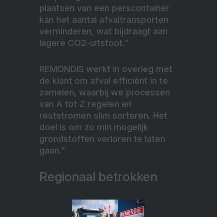
plaatsen van een perscontainer
kan het aantal afvaltransporten
verminderen, wat bijdraagt aan
lagere CO2-uitstoot.”
REMONDIS werkt in overleg met
de klant om afval efficiënt in te
zamelen, waarbij we processen
van A tot Z regelen en
reststromen slim sorteren. Het
doel is om zo min mogelijk
grondstoffen verloren te laten
gaan.”
Regionaal betrokken