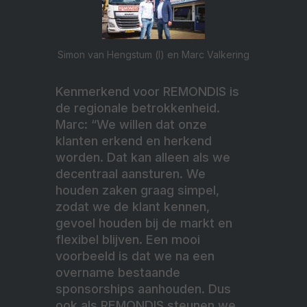
Simon van Hengstum (l) en Marc Valkering
Kenmerkend voor REMONDIS is
de regionale betrokkenheid.
Marc: “We willen dat onze
klanten erkend en herkend
worden. Dat kan alleen als we
decentraal aansturen. We
houden zaken graag simpel,
zodat we de klant kennen,
gevoel houden bij de markt en
flexibel blijven. Een mooi
voorbeeld is dat we na een
overname bestaande
sponsorships aanhouden. Dus
ook als REMONDIS steunen we