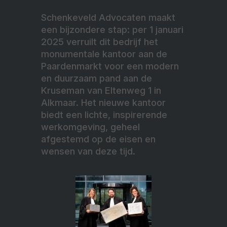
Schenkeveld Advocaten maakt
een bijzondere stap: per 1 januari
2025 verruilt dit bedrijf het
monumentale kantoor aan de
Paardenmarkt voor een modern
en duurzaam pand aan de
Kruseman van Eltenweg 1 in
Alkmaar. Het nieuwe kantoor
biedt een lichte, inspirerende
werkomgeving, geheel
afgestemd op de eisen en
wensen van deze tijd.