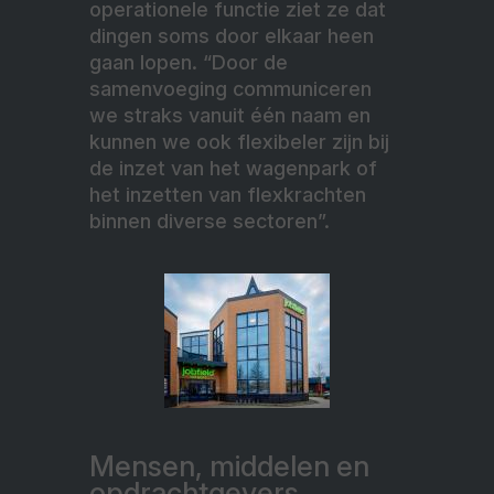
operationele functie ziet ze dat
dingen soms door elkaar heen
gaan lopen. “Door de
samenvoeging communiceren
we straks vanuit één naam en
kunnen we ook flexibeler zijn bij
de inzet van het wagenpark of
het inzetten van flexkrachten
binnen diverse sectoren”.
Mensen, middelen en
opdrachtgevers