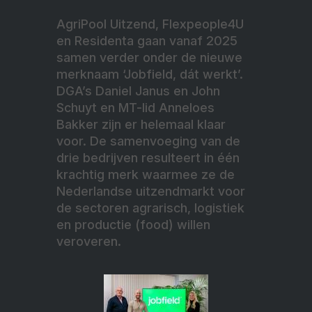
AgriPool Uitzend, Flexpeople4U
en Residenta gaan vanaf 2025
samen verder onder de nieuwe
merknaam ‘Jobfield, dát werkt’.
DGA’s Daniel Janus en John
Schuyt en MT-lid Anneloes
Bakker zijn er helemaal klaar
voor. De samenvoeging van de
drie bedrijven resulteert in één
krachtig merk waarmee ze de
Nederlandse uitzendmarkt voor
de sectoren agrarisch, logistiek
en productie (food) willen
veroveren.