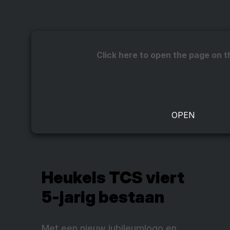
Click here to open the page on t
Heukels TCS viert
5-jarig bestaan
Met een nieuw jubileumlogo en