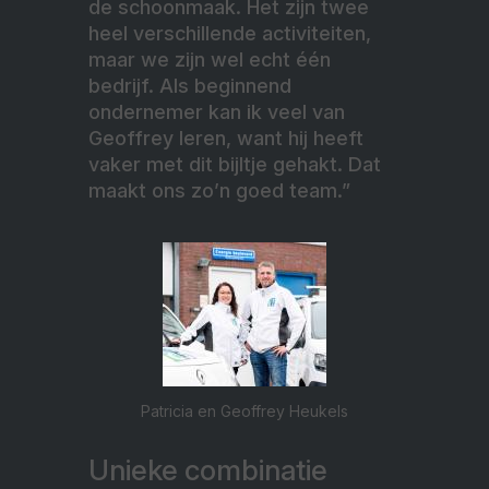
de schoonmaak. Het zijn twee
heel verschillende activiteiten,
maar we zijn wel echt één
bedrijf. Als beginnend
ondernemer kan ik veel van
Geoffrey leren, want hij heeft
vaker met dit bijltje gehakt. Dat
maakt ons zo’n goed team.”
Patricia en Geoffrey Heukels
Unieke combinatie