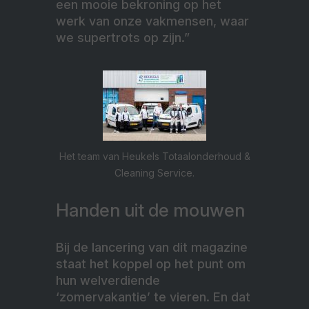
een mooie bekroning op het
werk van onze vakmensen, waar
we supertrots op zijn.”
Het team van Heukels Totaalonderhoud &
Cleaning Service.
Handen uit de mouwen
Bij de lancering van dit magazine
staat het koppel op het punt om
hun welverdiende
‘zomervakantie’ te vieren. En dat