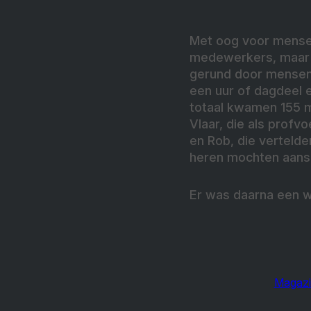
Met oog voor mensen
medewerkers, maar t
gerund door mensen 
een uur of dagdeel e
totaal kwamen 155 m
Vlaar, die als profv
en Rob, die vertelde
heren mochten aanslu
Er was daarna een wa
Magazi