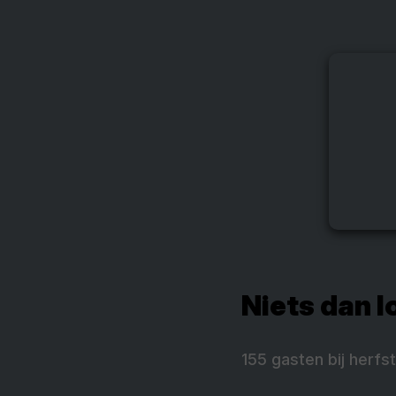
Niets dan l
155 gasten bij herfs