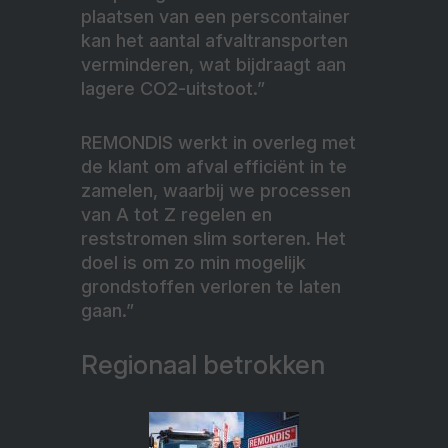
plaatsen van een perscontainer
kan het aantal afvaltransporten
verminderen, wat bijdraagt aan
lagere CO2-uitstoot.”
REMONDIS werkt in overleg met
de klant om afval efficiënt in te
zamelen, waarbij we processen
van A tot Z regelen en
reststromen slim sorteren. Het
doel is om zo min mogelijk
grondstoffen verloren te laten
gaan.”
Regionaal betrokken