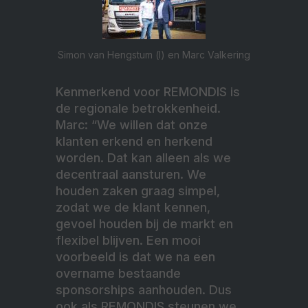
Simon van Hengstum (l) en Marc Valkering
Kenmerkend voor REMONDIS is
de regionale betrokkenheid.
Marc: “We willen dat onze
klanten erkend en herkend
worden. Dat kan alleen als we
decentraal aansturen. We
houden zaken graag simpel,
zodat we de klant kennen,
gevoel houden bij de markt en
flexibel blijven. Een mooi
voorbeeld is dat we na een
overname bestaande
sponsorships aanhouden. Dus
ook als REMONDIS steunen we