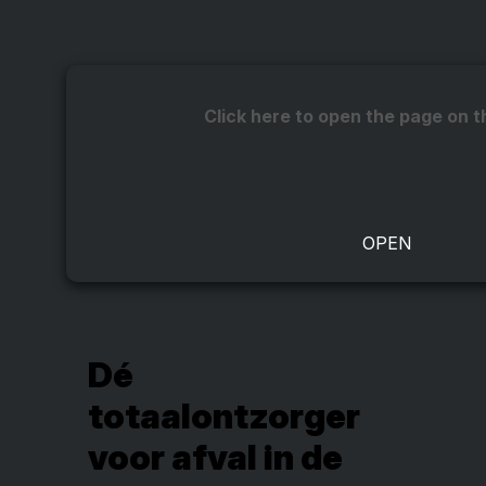
Click here to open the page on t
Dé
totaalontzorger
voor afval in de