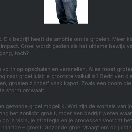
uit. Elk bedrijf heeft de ambitie om te groeien. Meer 
mpact. Groei wordt gezien als het ultieme bewijs v
tgang, toch?
 vol in op opschalen en versnellen. Alles moet groter,
g naar groei juist je grootste valkuil is? Bedrijven d
iden, groeien zichzelf vaak kapot. Zoals een boom die
ste storm omwaait.
n gezonde groei mogelijk. Wat zijn de wortels van j
ing het zonlicht groeit, moet een bedrijf weten waar
en op je visie, je strategie en je processen voordat het
s naartoe – groeit. Gezonde groei vraagt om de juis