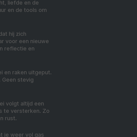
t, liefde en de
uur en de tools om
at hij zich
laar voor een nieuwe
n reflectie en
ei en raken uitgeput.
. Geen stevig
i volgt altijd een
s te versterken. Zo
n rust.
t je weer vol gas