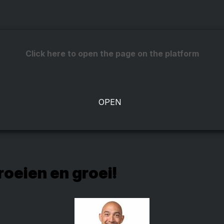
Click here to open the page on the platform
oeien en groei!