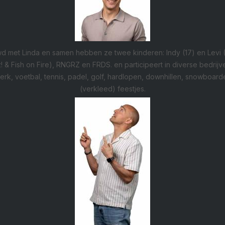
d met Linda en samen hebben ze twee kinderen: Indy (17) en Levi (
 & Fish on Fire), RNGRZ en FRDS. en participeert in diverse bedrijven. 
k, voetbal, tennis, padel, golf, hardlopen, downhillen, snowboarde
(verkleed) feestjes.