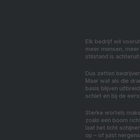
Elk bedrijf wil voor
meer mensen, meer i
stilstand is achterui
Dus zetten bedrijven
Maar wat als die dran
basis blijven uitbre
schiet en bij de eer
Sterke wortels make
zoals een boom richt
laat het licht schijn
op – of juist nergen