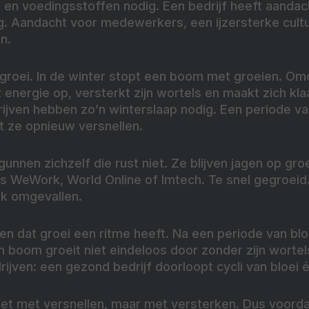
t en voedingsstoffen nodig. Een bedrijf heeft aandach
ig. Aandacht voor medewerkers, een ijzersterke cult
n.
 groei. In de winter stopt een boom met groeien. Omd
at energie op, versterkt zijn wortels en maakt zich k
ijven hebben zo’n winterslaap nodig. Een periode va
t ze opnieuw versnellen.
gunnen zichzelf die rust niet. Ze blijven jagen op gro
als WeWork, World Online of Imtech. Te snel gegroeid
ijk omgevallen.
ien dat groei een ritme heeft. Na een periode van bloe
n boom groeit niet eindeloos door zonder zijn wortel
rijven: een gezond bedrijf doorloopt cycli van bloei é
iet met versnellen, maar met versterken. Dus voorda