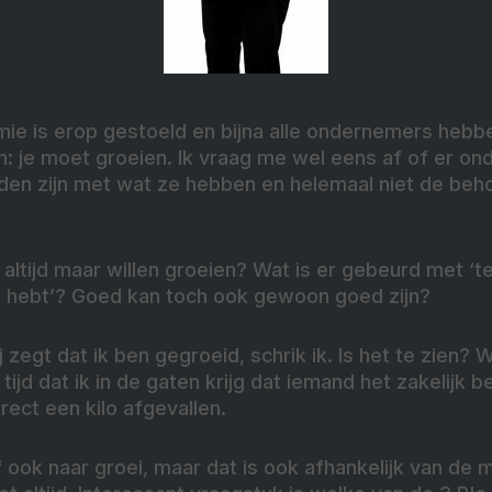
e is erop gestoeld en bijna alle ondernemers hebbe
je moet groeien. Ik vraag me wel eens af of er ond
eden zijn met wat ze hebben en helemaal niet de be
ltijd maar willen groeien? Wat is er gebeurd met ‘te
je hebt’? Goed kan toch ook gewoon goed zijn?
zegt dat ik ben gegroeid, schrik ik. Is het te zien? W
tijd dat ik in de gaten krijg dat iemand het zakelijk b
irect een kilo afgevallen.
f ook naar groei, maar dat is ook afhankelijk van de m