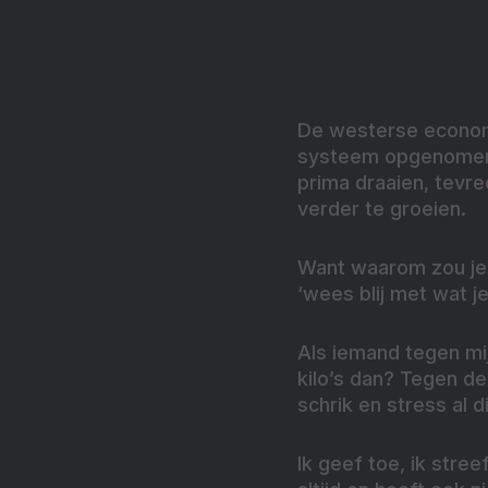
De westerse economi
systeem opgenomen: 
prima draaien, tevr
verder te groeien.
Want waarom zou je a
‘wees blij met wat 
Als iemand tegen mij 
kilo’s dan? Tegen de 
schrik en stress al d
Ik geef toe, ik stree