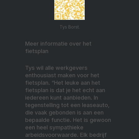
Tys Borst.
Meer informatie over het
fietsplan
Tys wil alle werkgevers
enthousiast maken voor het
fietsplan. “Het leuke aan het
fietsplan is dat je het echt aan
iedereen kunt aanbieden. In
tegenstelling tot een leaseauto,
die vaak gebonden is aan een
bepaalde functie. Het is gewoon
een heel sympathieke
arbeidsvoorwaarde. Elk bedrijf