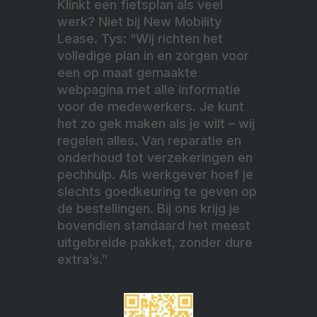
Klinkt een fietsplan als veel
werk? Niet bij New Mobility
Lease. Tys: “Wij richten het
volledige plan in en zorgen voor
een op maat gemaakte
webpagina met alle informatie
voor de medewerkers. Je kunt
het zo gek maken als je wilt – wij
regelen alles. Van reparatie en
onderhoud tot verzekeringen en
pechhulp. Als werkgever hoef je
slechts goedkeuring te geven op
de bestellingen. Bij ons krijg je
bovendien standaard het meest
uitgebreide pakket, zonder dure
extra’s.”