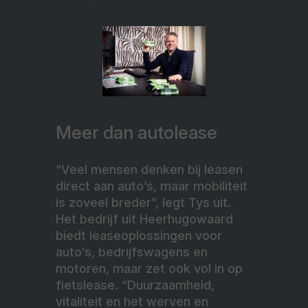
Meer dan autolease
“Veel mensen denken bij leasen
direct aan auto’s, maar mobiliteit
is zoveel breder”, legt Tys uit.
Het bedrijf uit Heerhugowaard
biedt leaseoplossingen voor
auto’s, bedrijfswagens en
motoren, maar zet ook vol in op
fietslease. “Duurzaamheid,
vitaliteit en het werven en