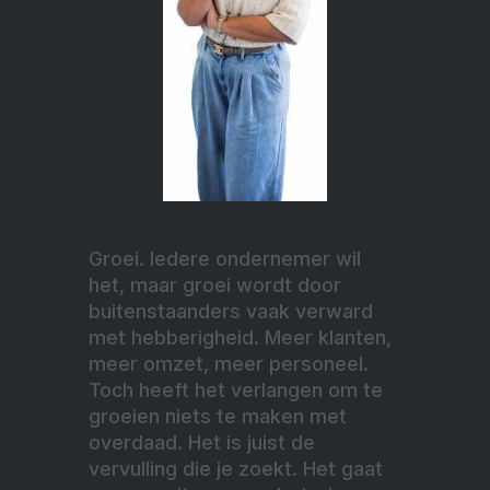
Groei. Iedere ondernemer wil
het, maar groei wordt door
buitenstaanders vaak verward
met hebberigheid. Meer klanten,
meer omzet, meer personeel.
Toch heeft het verlangen om te
groeien niets te maken met
overdaad. Het is juist de
vervulling die je zoekt. Het gaat