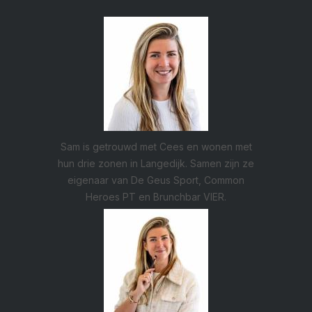
Sam is getrouwd met Cees en wonen met
hun drie zonen in Langedijk. Samen zijn ze
eigenaar van De Geus Sport, Common
Heroes PT en Brunchbar VIER.