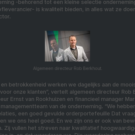
ming -behorend tot een kleine selectie ondernemi
fleverancier- is kwaliteit bieden, in alles wat ze doe
tor.
Algemeen directeur Rob Berkhout.
 en betrokkenheid werken we dagelijks aan de moois
 voor onze klanten”, vertelt algemeen directeur Rob
eur Ernst van Rookhuizen en financieel manager Marel
 managementteam van de onderneming. “We hebben
elaties, een goed gevulde orderportefeuille Dat vraa
en we ons heel goed. En we zijn ons er ook van bewu
jn. Zij vullen het streven naar kwalitatief hoogwaard