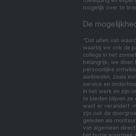
toewijding en exper
mogelijk over te bre
De mogelijkhed
“Dat uiten van waar
waarbij we ook de p
collega in het zonne
belangrijk, we doen
persoonlijke ontwik
aanbieden, zoals ins
service en onderhoud
in het werk en zijn 
te bieden blijven ze
want er verandert -
zijn ook de doorgroe
geleden als monteur 
van algemeen direct
het busje waarmee ze