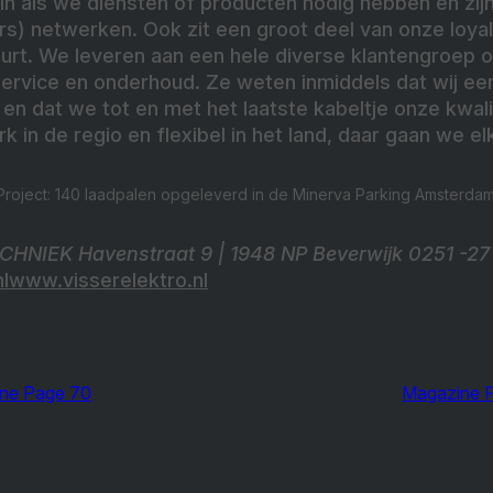
n als we diensten of producten nodig hebben en zijn 
s) netwerken. Ook zit een groot deel van onze loyal
buurt. We leveren aan een hele diverse klantengroep
service en onderhoud. Ze weten inmiddels dat wij een
 en dat we tot en met het laatste kabeltje onze kwal
erk in de regio en flexibel in het land, daar gaan we e
Project: 140 laadpalen opgeleverd in de Minerva Parking Amsterdam
NIEK Havenstraat 9 | 1948 NP Beverwijk 0251 -27 
nlwww.visserelektro.nl
ne Page 70
Magazine 