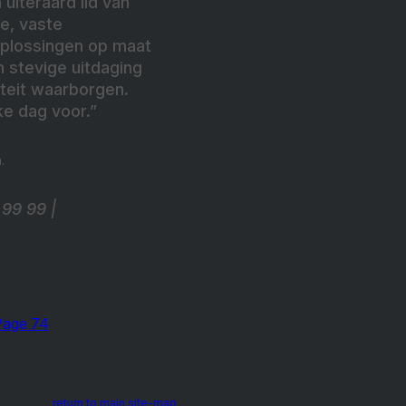
uiteraard lid van
e, vaste
 oplossingen op maat
 stevige uitdaging
iteit waarborgen.
lke dag voor.”
.
99 99 |
Page 74
return to main site-map