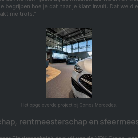
begrijpen hoe je dat naar je klant invult. Dat we die
akt me trots.”
Het opgeleverde project bij Gomes Mercedes.
hap, rentmeesterschap en sfeermee