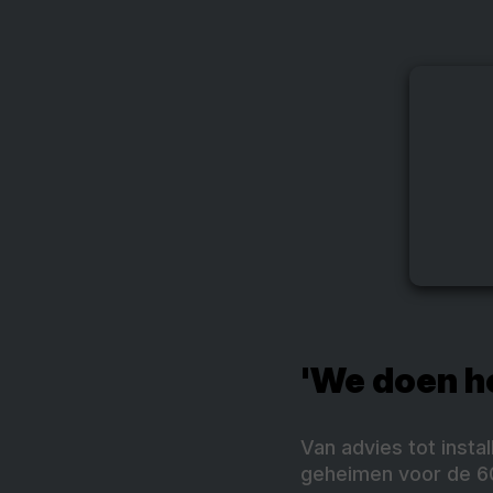
'We doen h
Van advies tot insta
geheimen voor de 60