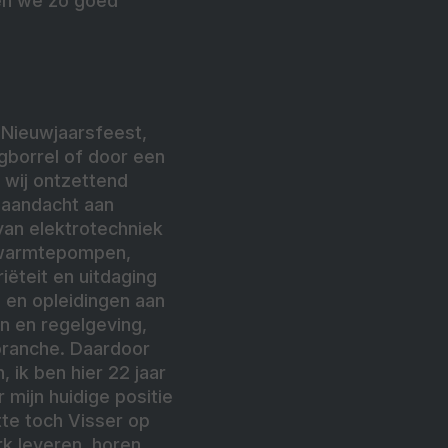
ren we zo goed
 Nieuwjaarsfeest,
gborrel of door een
n wij ontzettend
 aandacht aan
van elektrotechniek
e, warmtepompen,
iëteit en uitdaging
n en opleidingen aan
n en regelgeving,
branche. Daardoor
 ik ben hier 22 jaar
mijn huidige positie
tte toch Visser op
rk leveren, horen