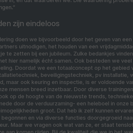
tise in, en dat waarderen we. Die waardering probe
ngen.”
en zijn eindeloos
dering doen we bijvoorbeeld door het geven van een
artners uitnodigen, het houden van een vrijdagmidda
tje te zetten bij een jubileum. Zulke bedankjes vinde
 het hier namelijk écht samen. Ook besteden we veel
keling. Doordat we een totaalconcept op het gebied 
tallatietechniek, beveiligingstechniek, pv installati
, maar ook keuring en inspectie, is er voldoende var
onze mensen breed inzetbaar. Door diverse traininge
 ook op de hoogte van de nieuwste trends, technieke
mede door de verduurzaming- een heleboel in onze 
imogelijkheden groot. Dat heb ik zelf kunnen ervaren,
begonnen en via diverse functies doorgegroeid naar 
eur. Maar we vragen ook wat van ze, er staat tenslo
 aan komen rijden. Bij de kwaliteit die we in het we