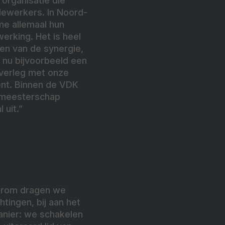
organisatie die
edewerkers. In Noord-
me allemaal hun
erking. Het is heel
ren van de synergie,
 nu bijvoorbeeld een
 overleg met onze
iënt. Binnen de VDK
rmeesterschap
 uit.”
aarom dragen we
htingen, bij aan het
anier: we schakelen