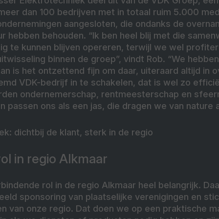
sser Elektrotechniek deel uit van de VDK Groep, een 
t meer dan 100 bedrijven met in totaal ruim 5.000 m
n ondernemingen aangesloten, die ondanks de overna
r hebben behouden. “Ik ben heel blij met die samenw
ig te kunnen blijven opereren, terwijl we wel profite
itwisseling binnen de groep”, vindt Rob. “We hebben
an is het ontzettend fijn om daar, uiteraard altijd in
temd VDK-bedrijf in te schakelen, dat is wel zo effic
rden ondernemerschap, rentmeesterschap en sfee
n passen ons als een jas, die dragen we van nature al
k: dichtbij de klant, sterk in de regio
ol in regio Alkmaar
bindende rol in de regio Alkmaar heel belangrijk. D
eeld sponsoring van plaatselijke verenigingen en stic
den van onze regio. Dat doen we op een praktische m