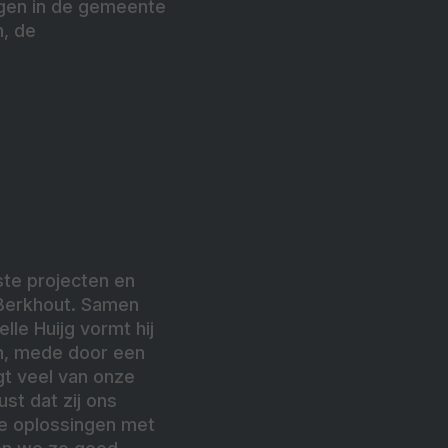
ngen in de gemeente
n, de
te projecten en
 Berkhout. Samen
le Huijg vormt hij
, mede door een
gt veel van onze
st dat zij ons
ige oplossingen met