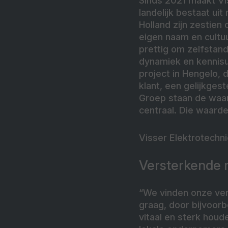
Sinds 2021 maakt Vi
landelijk bestaat ui
Holland zijn zestie
eigen naam en cultuu
prettig om zelfstand
dynamiek en kennisu
project in Hengelo, d
klant, een gelijkges
Groep staan de waa
centraal. Die waarde
Visser Elektrotechnie
Versterkende r
“We vinden onze ver
graag, door bijvoorb
vitaal en sterk hou