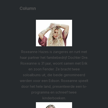
Column
Roxeanne Hazes is zangeres en runt met
haar partner het familiebedrijf Dochter Dre.
Roxeanne is 31 jaar, woont samen met Erik
en zoon Fender. Ze bracht twee
soloalbums uit, die beide genomineerd
werden voor een Edison. Roxeanne speelt
door het hele land, presenteerde een tv-
programma en schreef twee
kinderboeken.