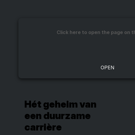
Click here to open the page on t
Hét geheim van
een duurzame
carrière