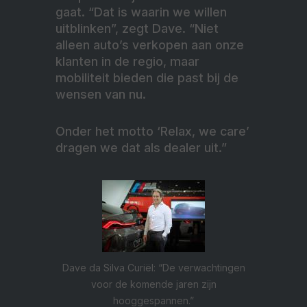
gaat. “Dat is waarin we willen
uitblinken”, zegt Dave. “Niet
alleen auto’s verkopen aan onze
klanten in de regio, maar
mobiliteit bieden die past bij de
wensen van nu.
Onder het motto ‘Relax, we care’
dragen we dat als dealer uit.”
Dave da Silva Curiël: “De verwachtingen
voor de komende jaren zijn
hooggespannen.”