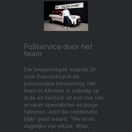
Fullservice door het
team
Die toegevoegde waarde zit
voor Dusseldorp in de
persoonlijke benadering. Het
team in Alkmaar is volledig op
orde en bestaat uit een mix van
ervaren specialisten en jonge
talenten. Juist die combinatie
blijkt goud waard. “We leren
dagelijks van elkaar. Waar