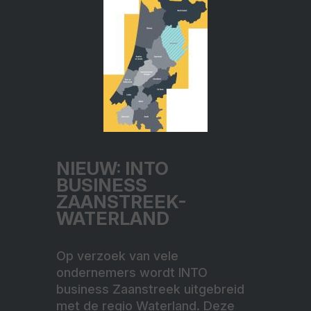
NIEUW: INTO
BUSINESS
ZAANSTREEK-
WATERLAND
Op verzoek van vele
ondernemers wordt INTO
business Zaanstreek uitgebreid
met de regio Waterland. Deze