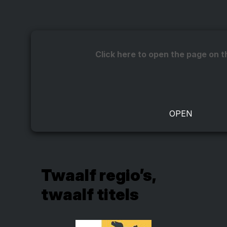
Click here to open the page on t
Twaalf regio’s,
twaalf titels