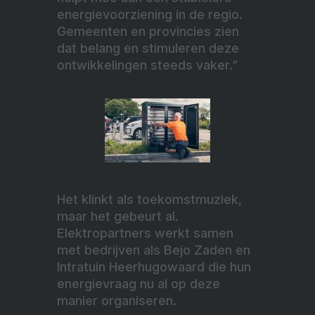
energievoorziening in de regio.
Gemeenten en provincies zien
dat belang en stimuleren deze
ontwikkelingen steeds vaker.”
Het klinkt als toekomstmuziek,
maar het gebeurt al.
Elektropartners werkt samen
met bedrijven als Bejo Zaden en
Intratuin Heerhugowaard die hun
energievraag nu al op deze
manier organiseren.