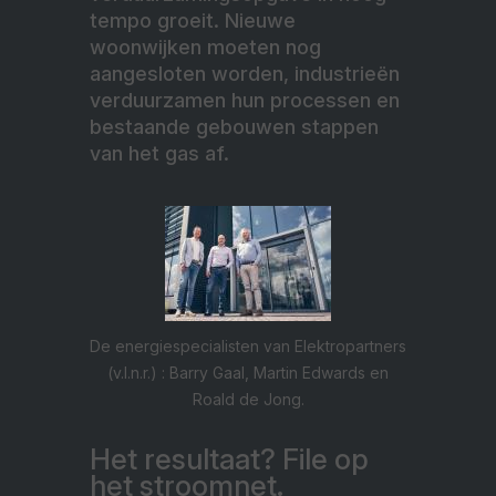
tempo groeit. Nieuwe
woonwijken moeten nog
aangesloten worden, industrieën
verduurzamen hun processen en
bestaande gebouwen stappen
van het gas af.
De energiespecialisten van Elektropartners
(v.l.n.r.) : Barry Gaal, Martin Edwards en
Roald de Jong.
Het resultaat? File op
het stroomnet.