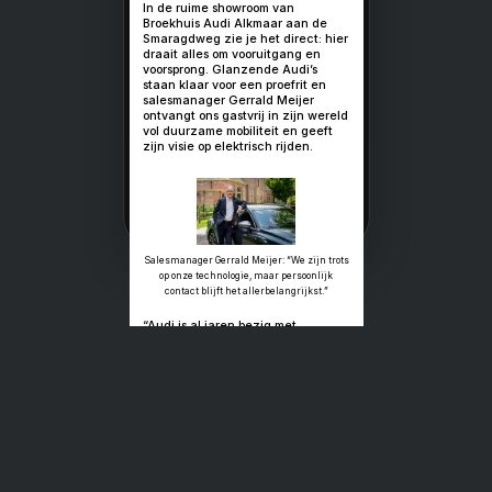
Elektrisch rij
met een duide
visie
Over duurzame Audi’s en
eerlijk advies
In de ruime showroom van
Broekhuis Audi Alkmaar a
Smaragdweg zie je het dir
draait alles om vooruitga
voorsprong. Glanzende Au
staan klaar voor een proef