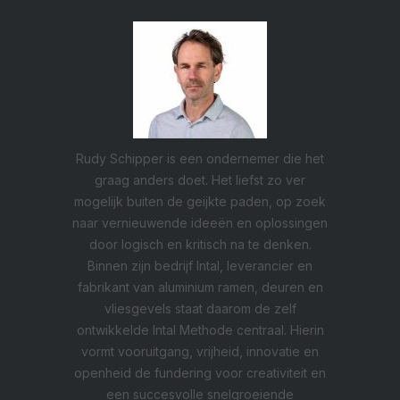
Rudy Schipper is een ondernemer die het
graag anders doet. Het liefst zo ver
mogelijk buiten de geijkte paden, op zoek
naar vernieuwende ideeën en oplossingen
door logisch en kritisch na te denken.
Binnen zijn bedrijf Intal, leverancier en
fabrikant van aluminium ramen, deuren en
vliesgevels staat daarom de zelf
ontwikkelde Intal Methode centraal. Hierin
vormt vooruitgang, vrijheid, innovatie en
openheid de fundering voor creativiteit en
een succesvolle snelgroeiende