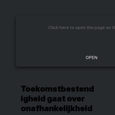
Click here to open the page on t
Toekomstbestend
igheid gaat over
onafhankelijkheid