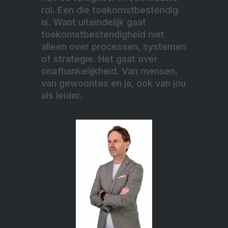
rol. Een die toekomstbestendig
is. Want uiteindelijk gaat
toekomstbestendigheid niet
alleen over processen, systemen
of strategie. Het gaat over
onafhankelijkheid. Van mensen,
van gewoontes en ja, ook van jou
als leider.